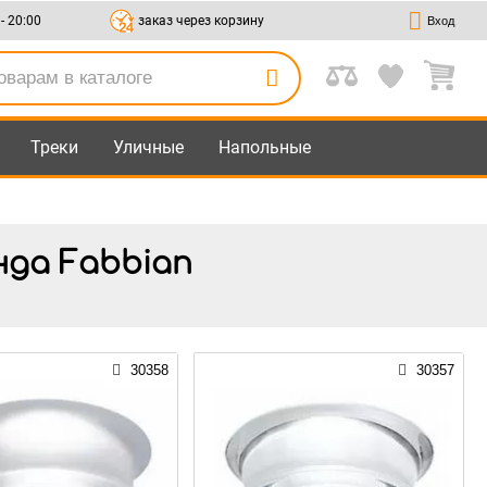
 - 20:00
заказ через корзину
Вход
Треки
Уличные
Напольные
нда Fabbian
30358
30357