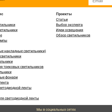
ис
Проекты
Статьи
тильники
Выбор эксперта
ветильники
Идеи освещения
ые
Обзор светильников
ампы
ые накладные светильники)
светильники
ильники
я трековых светильников
льники
вые фонари
лента
ветодиодной ленты
ля светодиодной ленты
Мы в социальных сетях