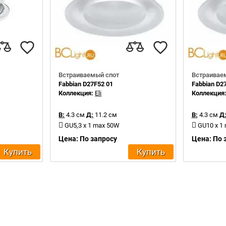
Встраиваемый спот
Встраивае
Fabbian D27F52 01
Fabbian D2
Коллекция:
Eli
Коллекция
В:
4.3 см
Д:
11.2 см
В:
4.3 см
Д
GU5,3 x 1 max 50W
GU10 x 1
Цена: По запросу
Цена: По 
Купить
Купить