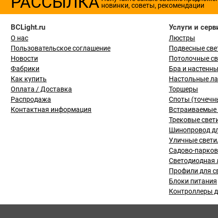
РАССЫЛКА
новинки, советы, рекомендации
BCLight.ru
Услуги и серв
О нас
Люстры
Пользовательское соглашение
Подвесные све
Новости
Потолочные с
Фабрики
Бра и настенн
Как купить
Настольные л
Оплата / Доставка
Торшеры
Распродажа
Споты (точечн
Контактная информация
Встраиваемые 
Трековые свет
Шинопровод дл
Уличные свети
Садово-парко
Светодиодная 
Профили для с
Блоки питания
Контроллеры д