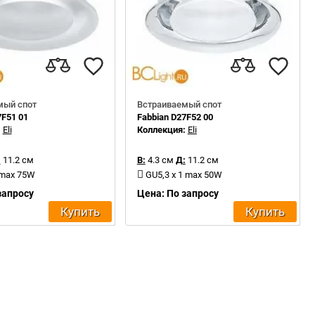
мый спот
Встраиваемый спот
7F51 01
Fabbian D27F52 00
:
Eli
Коллекция:
Eli
:
11.2 см
В:
4.3 см
Д:
11.2 см
 max 75W
GU5,3 x 1 max 50W
запросу
Цена: По запросу
Купить
Купить