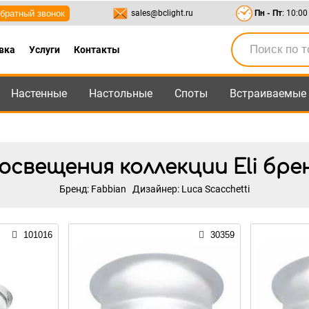
братный звонок
sales@bclight.ru
Пн - Пт
: 10:00
вка
Услуги
Контакты
Настенные
Настольные
Споты
Встраиваемые
-95
,
8-800-550-95-45
sales@bclight.ru
свещения коллекции Eli бре
Бренд: Fabbian
Дизайнер: Luca Scacchetti
101016
30359