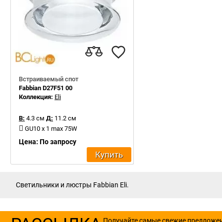
Встраиваемый спот
Fabbian D27F51 00
Коллекция:
Eli
В:
4.3 см
Д:
11.2 см
GU10 x 1 max 75W
Цена: По запросу
Купить
Светильники и люстры Fabbian Eli.
Получайте самые свежие предложе