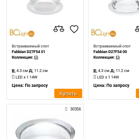
Встраиваемый спот
Встраиваемый спот
Fabbian D27F54 01
Fabbian D27F54 00
Коллекция:
Eli
Коллекция:
Eli
В:
4.3 см
Д:
11.2 см
В:
4.3 см
Д:
11.2 см
LED x 1 14W
LED x 1 14W
Цена: По запросу
Цена: По запросу
Купить
30356