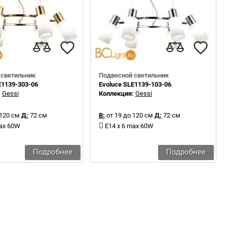
 светильник
Подвесной светильник
E1139-303-06
Evoluce SLE1139-103-06
:
Gessi
Коллекция:
Gessi
 120 см
Д:
72 см
В:
от 19 до 120 см
Д:
72 см
max 60W
E14 x 6 max 60W
Подробнее
Подробнее