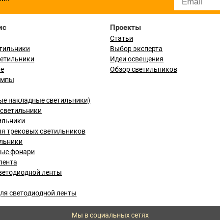
ис
Проекты
Статьи
тильники
Выбор эксперта
ветильники
Идеи освещения
ые
Обзор светильников
ампы
ые накладные светильники)
светильники
ильники
я трековых светильников
льники
вые фонари
лента
ветодиодной ленты
ля светодиодной ленты
Мы в социальных сетях