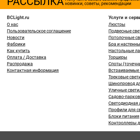
РАССЫЛКА
новинки, советы, рекомендации
BCLight.ru
Услуги и серв
О нас
Люстры
Пользовательское соглашение
Подвесные све
Новости
Потолочные с
Фабрики
Бра и настенн
Как купить
Настольные л
Оплата / Доставка
Торшеры
Распродажа
Споты (точечн
Контактная информация
Встраиваемые 
Трековые свет
Шинопровод дл
Уличные свети
Садово-парко
Светодиодная 
Профили для с
Блоки питания
Контроллеры д