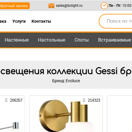
братный звонок
sales@bclight.ru
Пн - Пт
: 10:00
вка
Услуги
Контакты
Настенные
Настольные
Споты
Встраиваемые
-95
,
8-800-550-95-45
sales@bclight.ru
вещения коллекции Gessi бр
Бренд: Evoluce
206357
214323