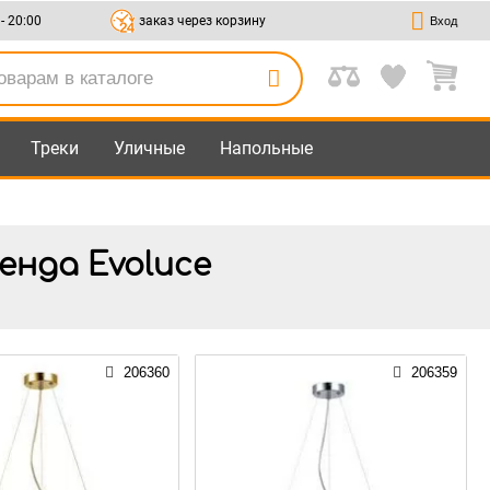
 - 20:00
заказ через корзину
Вход
Треки
Уличные
Напольные
енда Evoluce
206360
206359