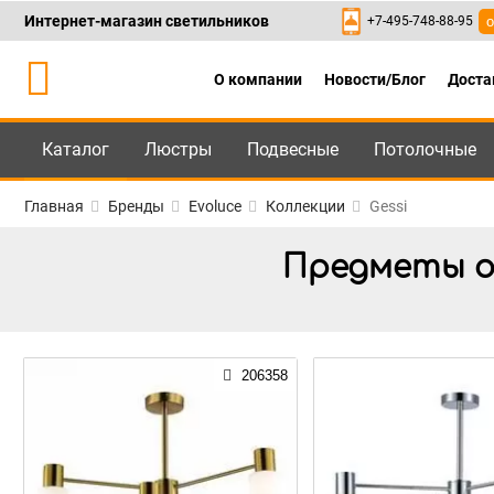
Интернет-магазин светильников
+7-495-748-88-95
о
О компании
Новости/Блог
Доста
Каталог
Люстры
Подвесные
Потолочные
Каталог
+7-495-748-88
Главная
Бренды
Evoluce
Коллекции
Gessi
Предметы ос
206358