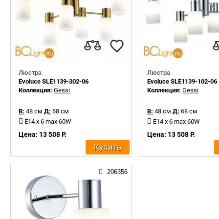
Люстра
Люстра
Evoluce SLE1139-302-06
Evoluce SLE1139-102-06
Коллекция:
Gessi
Коллекция:
Gessi
В:
48 см
Д:
68 см
В:
48 см
Д:
68 см
E14 x 6 max 60W
E14 x 6 max 60W
Цена: 13 508 Р.
Цена: 13 508 Р.
Купить
206356