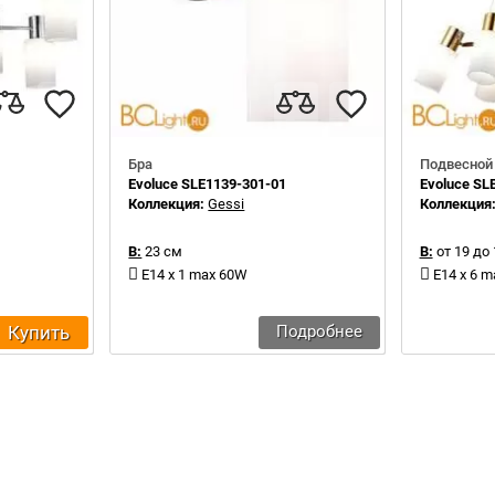
Бра
Подвесной
Evoluce SLE1139-301-01
Evoluce SL
Коллекция:
Gessi
Коллекция
В:
23 см
В:
от 19 до
E14 x 1 max 60W
E14 x 6 
Купить
Подробнее