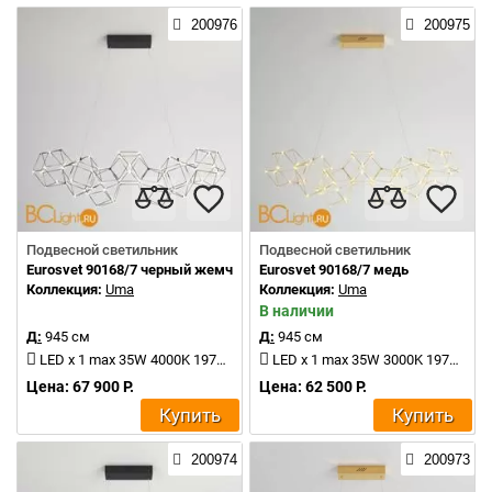
200976
200975
Подвесной светильник
Подвесной светильник
Eurosvet 90168/7 черный жемчуг
Eurosvet 90168/7 медь
Коллекция:
Uma
Коллекция:
Uma
В наличии
Д:
945 см
Д:
945 см
LED x 1 max 35W 4000K 1974Lm
LED x 1 max 35W 3000K 1974Lm
Цена: 67 900 Р.
Цена: 62 500 Р.
Купить
Купить
200974
200973