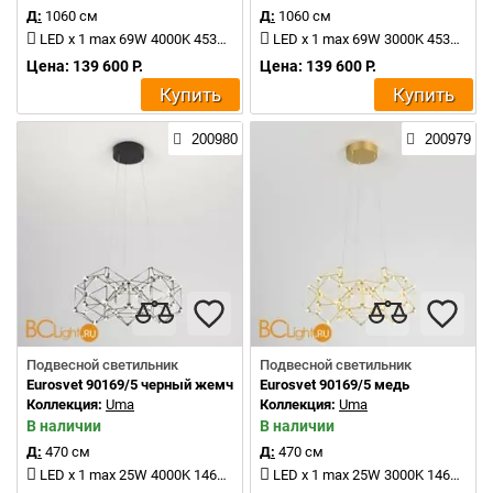
Д:
1060 см
Д:
1060 см
LED x 1 max 69W 4000K 4530Lm
LED x 1 max 69W 3000K 4530Lm
Цена: 139 600 Р.
Цена: 139 600 Р.
Купить
Купить
200980
200979
Подвесной светильник
Подвесной светильник
Eurosvet 90169/5 черный жемчуг
Eurosvet 90169/5 медь
Коллекция:
Uma
Коллекция:
Uma
В наличии
В наличии
Д:
470 см
Д:
470 см
LED x 1 max 25W 4000K 1461Lm
LED x 1 max 25W 3000K 1461Lm