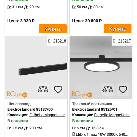
В:
3.1 см
Д:
20 см
В:
50 см
Д:
80 см
Цена: 3 930 Р.
Цена: 30 800 Р.
Купить
Купить
213218
213217
Шинопровод
Трековый светильник
Elektrostandard 85137/00
Elektrostandard 85125/01
Коллекция:
Esthetic Magnetic new
Коллекция:
Esthetic Magnetic new
В наличии
В наличии
В:
1.5 см
Д:
200 см
В:
6 см
Д:
16.8 см
LED x 1 max 10W 3000K 540Lm