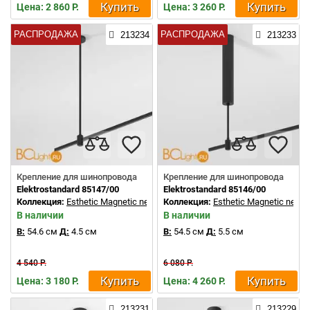
Купить
Купить
Цена: 2 860 Р.
Цена: 3 260 Р.
РАСПРОДАЖА
РАСПРОДАЖА
213234
213233
Крепление для шинопровода
Крепление для шинопровода
Elektrostandard 85147/00
Elektrostandard 85146/00
Коллекция:
Esthetic Magnetic new
Коллекция:
Esthetic Magnetic new
В наличии
В наличии
В:
54.6 см
Д:
4.5 см
В:
54.5 см
Д:
5.5 см
4 540 Р.
6 080 Р.
Купить
Купить
Цена: 3 180 Р.
Цена: 4 260 Р.
213231
213229