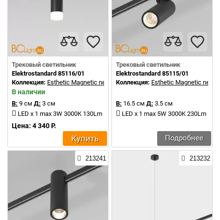
Трековый светильник
Трековый светильник
Elektrostandard 85116/01
Elektrostandard 85115/01
Коллекция:
Esthetic Magnetic new
Коллекция:
Esthetic Magnetic new
В наличии
В:
9 см
Д:
3 см
В:
16.5 см
Д:
3.5 см
LED x 1 max 3W 3000K 130Lm
LED x 1 max 5W 3000K 230Lm
Цена: 4 340 Р.
Купить
Подробнее
213241
213232