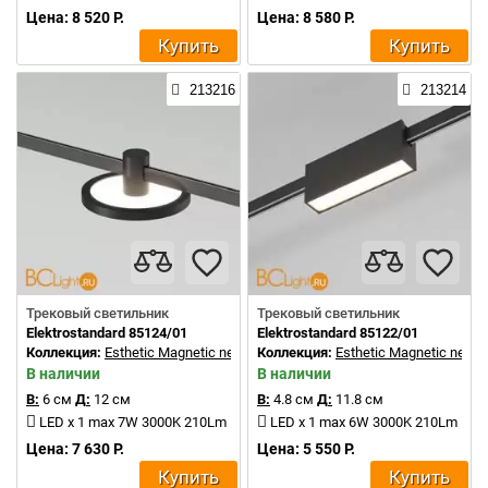
Цена: 8 520 Р.
Цена: 8 580 Р.
Купить
Купить
213216
213214
Трековый светильник
Трековый светильник
Elektrostandard 85124/01
Elektrostandard 85122/01
Коллекция:
Esthetic Magnetic new
Коллекция:
Esthetic Magnetic new
В наличии
В наличии
В:
6 см
Д:
12 см
В:
4.8 см
Д:
11.8 см
LED x 1 max 7W 3000K 210Lm
LED x 1 max 6W 3000K 210Lm
Цена: 7 630 Р.
Цена: 5 550 Р.
Купить
Купить