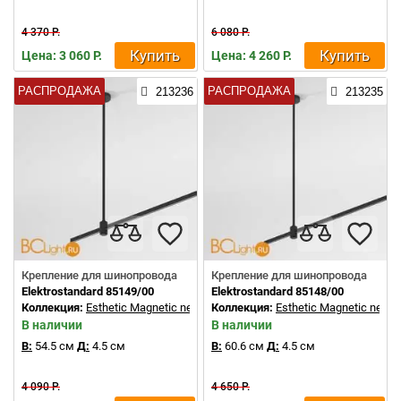
4 370 Р.
6 080 Р.
Купить
Купить
Цена: 3 060 Р.
Цена: 4 260 Р.
РАСПРОДАЖА
РАСПРОДАЖА
213236
213235
Крепление для шинопровода
Крепление для шинопровода
Elektrostandard 85149/00
Elektrostandard 85148/00
Коллекция:
Esthetic Magnetic new
Коллекция:
Esthetic Magnetic new
В наличии
В наличии
В:
54.5 см
Д:
4.5 см
В:
60.6 см
Д:
4.5 см
4 090 Р.
4 650 Р.