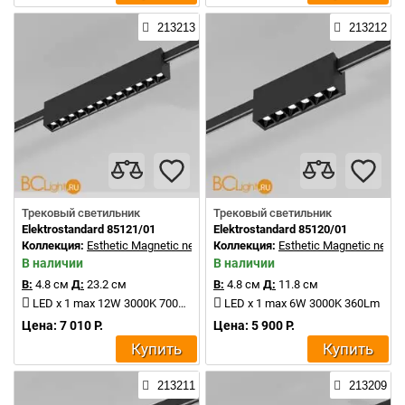
213213
213212
Трековый светильник
Трековый светильник
Elektrostandard 85121/01
Elektrostandard 85120/01
Коллекция:
Esthetic Magnetic new
Коллекция:
Esthetic Magnetic new
В наличии
В наличии
В:
4.8 см
Д:
23.2 см
В:
4.8 см
Д:
11.8 см
LED x 1 max 12W 3000K 700Lm
LED x 1 max 6W 3000K 360Lm
Цена: 7 010 Р.
Цена: 5 900 Р.
Купить
Купить
213211
213209