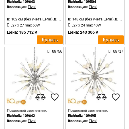
Eichholtz 109643
Eichholtz 109504
Коллекция:
Tivoli
Коллекция:
Tivoli
В:
102 см (без учета цепи)
Д:
102 см
В:
148 см (без учета цепи)
Д:
148 см
E27 x 27 max 60W
E27 x 24 max 40W
Цена: 185 712 Р.
Цена: 243 306 Р.
Купить
Купить
89756
89717
Подвесной светильник
Подвесной светильник
Eichholtz 109642
Eichholtz 109495
Коллекция:
Tivoli
Коллекция:
Tivoli