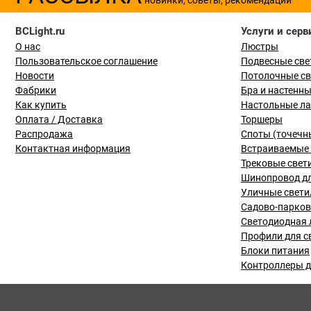
BCLight.ru
Услуги и серв
О нас
Люстры
Пользовательское соглашение
Подвесные све
Новости
Потолочные с
Фабрики
Бра и настенн
Как купить
Настольные л
Оплата / Доставка
Торшеры
Распродажа
Споты (точечн
Контактная информация
Встраиваемые 
Трековые свет
Шинопровод дл
Уличные свети
Садово-парко
Светодиодная 
Профили для с
Блоки питания
Контроллеры д