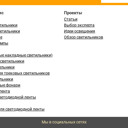
ис
Проекты
Статьи
тильники
Выбор эксперта
ветильники
Идеи освещения
ые
Обзор светильников
ампы
ые накладные светильники)
светильники
ильники
я трековых светильников
льники
вые фонари
лента
ветодиодной ленты
ля светодиодной ленты
Мы в социальных сетях