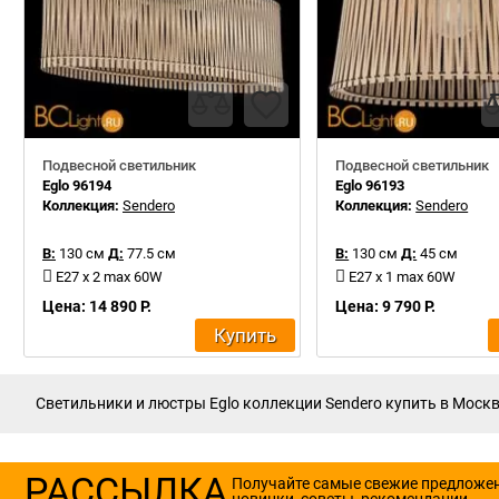
Подвесной светильник
Подвесной светильник
Eglo 96194
Eglo 96193
Коллекция:
Sendero
Коллекция:
Sendero
В:
130 см
Д:
77.5 см
В:
130 см
Д:
45 см
E27 x 2 max 60W
E27 x 1 max 60W
Цена: 14 890 Р.
Цена: 9 790 Р.
Купить
Светильники и люстры Eglo коллекции Sendero купить в Москве
РАССЫЛКА
Получайте самые свежие предложе
новинки, советы, рекомендации