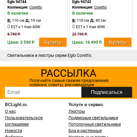
Eglo 94744
Eglo 94742
Коллекция:
Coretto
Коллекция:
Coretto
В наличии
В наличии
В:
110 см
Д:
19 см
В:
110 см
Д:
40 см
E27 x 1 max 60W
E27 x 1 max 60W
8 790 Р.
22 790 Р.
Купить
Купить
Цена: 3 590 Р.
Цена: 16 490 Р.
Светильники и люстры серии Eglo Coretto.
РАССЫЛКА
Получайте самые свежие предложения
новинки, советы, рекомендации
BCLight.ru
Услуги и сервис
О нас
Люстры
Пользовательское
Подвесные светильники
соглашение
Потолочные светильники
Новости
Бра и настенные