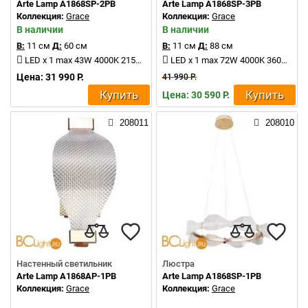
Arte Lamp A1868SP-2PB
Arte Lamp A1868SP-3PB
Коллекция:
Grace
Коллекция:
Grace
В наличии
В наличии
В:
11 см
Д:
60 см
В:
11 см
Д:
88 см
LED x 1 max 43W 4000K 2150Lm
LED x 1 max 72W 4000K 3600Lm
Цена: 31 990 Р.
41 990 Р.
Купить
Купить
Цена: 30 590 Р.
208011
208010
Настенный светильник
Люстра
Arte Lamp A1868AP-1PB
Arte Lamp A1868SP-1PB
Коллекция:
Grace
Коллекция:
Grace