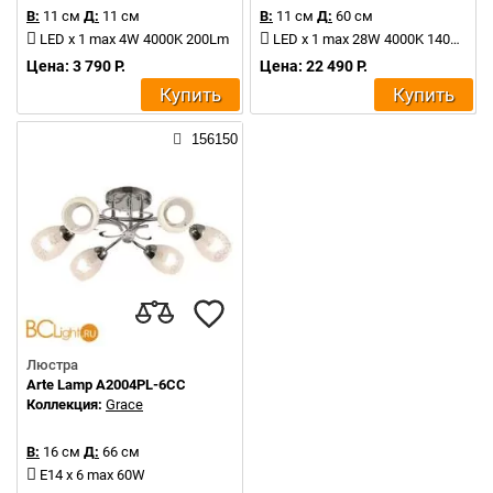
В:
11 см
Д:
11 см
В:
11 см
Д:
60 см
LED x 1 max 4W 4000K 200Lm
LED x 1 max 28W 4000K 1400Lm
Цена: 3 790 Р.
Цена: 22 490 Р.
Купить
Купить
156150
Люстра
Arte Lamp A2004PL-6CC
Коллекция:
Grace
В:
16 см
Д:
66 см
E14 x 6 max 60W