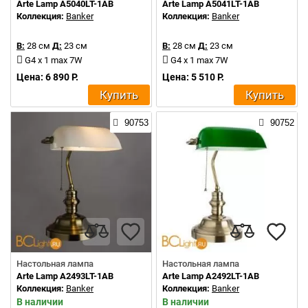
Arte Lamp A5040LT-1AB
Arte Lamp A5041LT-1AB
Коллекция:
Banker
Коллекция:
Banker
В:
28 см
Д:
23 см
В:
28 см
Д:
23 см
G4 x 1 max 7W
G4 x 1 max 7W
Цена: 6 890 Р.
Цена: 5 510 Р.
Купить
Купить
90753
90752
Настольная лампа
Настольная лампа
Arte Lamp A2493LT-1AB
Arte Lamp A2492LT-1AB
Коллекция:
Banker
Коллекция:
Banker
В наличии
В наличии