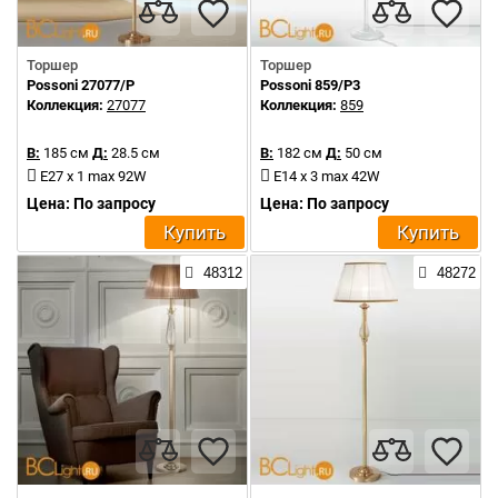
Торшер
Торшер
Possoni 27077/P
Possoni 859/P3
Коллекция:
27077
Коллекция:
859
В:
185 см
Д:
28.5 см
В:
182 см
Д:
50 см
E27 x 1 max 92W
E14 x 3 max 42W
Цена: По запросу
Цена: По запросу
Купить
Купить
48312
48272