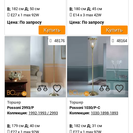
В:
182 см
Д:
50 см
В:
180 см
Д:
45 см
E27 x 1 max 92W
E14 x 3 max 42W
Цена: По запросу
Цена: По запросу
Купить
Купить
48176
48164
Торшер
Торшер
Possoni 2993/P
Possoni 1030/P-C
Коллекция:
1992-1993 / 2993
Коллекция:
1030-1898-1893
В:
179 см
Д:
40 см
В:
182 см
Д:
31 см
E27 x 1 max 92W
E27 x 1 max 92W