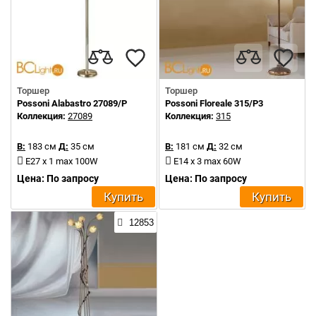
Торшер
Торшер
Possoni Alabastro 27089/P
Possoni Floreale 315/P3
Коллекция:
27089
Коллекция:
315
В:
183 см
Д:
35 см
В:
181 см
Д:
32 см
E27 x 1 max 100W
E14 x 3 max 60W
Цена: По запросу
Цена: По запросу
Купить
Купить
12853