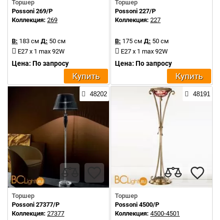
Торшер
Торшер
Possoni 269/P
Possoni 227/P
Коллекция:
269
Коллекция:
227
В:
183 см
Д:
50 см
В:
175 см
Д:
50 см
E27 x 1 max 92W
E27 x 1 max 92W
Цена: По запросу
Цена: По запросу
Купить
Купить
48202
48191
Торшер
Торшер
Possoni 27377/P
Possoni 4500/P
Коллекция:
27377
Коллекция:
4500-4501