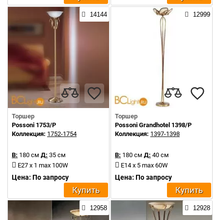
14144
12999
Торшер
Торшер
Possoni 1753/P
Possoni Grandhotel 1398/P
Коллекция:
1752-1754
Коллекция:
1397-1398
В:
180 см
Д:
35 см
В:
180 см
Д:
40 см
E27 x 1 max 100W
E14 x 5 max 60W
Цена: По запросу
Цена: По запросу
Купить
Купить
12958
12928