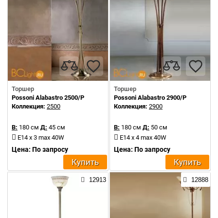
Торшер
Торшер
Possoni Alabastro 2500/P
Possoni Alabastro 2900/P
Коллекция:
2500
Коллекция:
2900
В:
180 см
Д:
45 см
В:
180 см
Д:
50 см
E14 x 3 max 40W
E14 x 4 max 40W
Цена: По запросу
Цена: По запросу
Купить
Купить
12913
12888