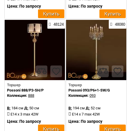
Цена: По запросу
Цена: По запросу
Купить
Купить
48124
48080
Торшер
Торшер
Possoni 888/P3-SH/P
Possoni 093/P6+1-SW/G
Коллекция:
888
Коллекция:
093
В:
184 см
Д:
50 см
В:
194 см
Д:
52 см
E14 x 3 max 42W
E14 x 7 max 42W
Цена: По запросу
Цена: По запросу
Купить
Купить