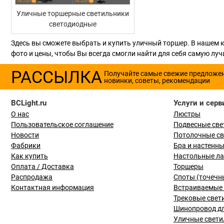
Уличные торшерные светильники
светодиодные
Здесь вы сможете выбрать и купить уличный торшер. В нашем 
фото и цены, чтобы Вы всегда смогли найти для себя самую л
РАССЫЛКА
Получайте самые свежие предложе
новинки, советы, рекомендации
BCLight.ru
Услуги и серв
О нас
Люстры
Пользовательское соглашение
Подвесные све
Новости
Потолочные с
Фабрики
Бра и настенн
Как купить
Настольные л
Оплата / Доставка
Торшеры
Распродажа
Споты (точечн
Контактная информация
Встраиваемые 
Трековые свет
Шинопровод дл
Уличные свети