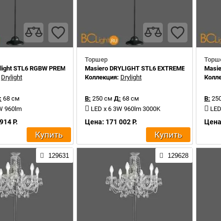
Торшер
Торш
ylight STL6 RGBW PREMIUM PORTABLE
Masiero DRYLIGHT STL6 EXTREME
Masie
:
Drylight
Коллекция:
Drylight
Колл
:
68 см
В:
250 см
Д:
68 см
В:
250
W 960lm
LED x 6 3W 960lm 3000K
LED
914 Р.
Цена: 171 002 Р.
Цена:
Купить
Купить
129631
129628