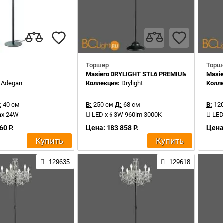
Торшер
Торш
Masiero DRYLIGHT STL6 PREMIUM
Masie
:
Adegan
Коллекция:
Drylight
Колл
:
40 см
В:
250 см
Д:
68 см
В:
120
ax 24W
LED x 6 3W 960lm 3000K
LED
60 Р.
Цена: 183 858 Р.
Цена:
Купить
Купить
129635
129618