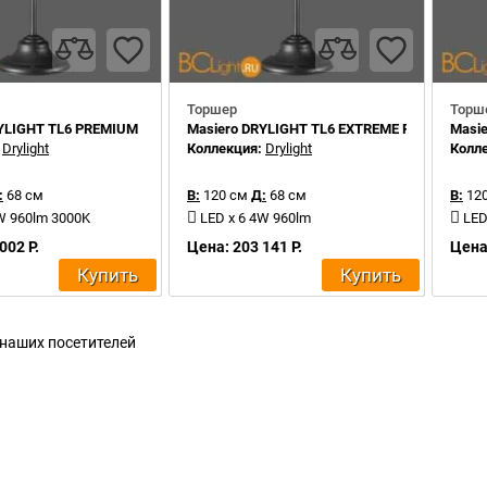
Торшер
Торш
RYLIGHT TL6 PREMIUM
Masiero DRYLIGHT TL6 EXTREME RGBW
Masi
:
Drylight
Коллекция:
Drylight
Колл
:
68 см
В:
120 см
Д:
68 см
В:
120
W 960lm 3000K
LED x 6 4W 960lm
LED
002 Р.
Цена: 203 141 Р.
Цена:
Купить
Купить
 наших посетителей