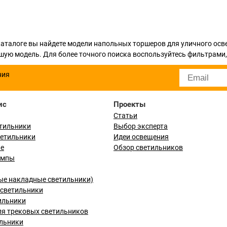
каталоге вы найдете модели напольных торшеров для уличного осв
учшую модель. Для более точного поиска воспользуйтесь фильтрам
ния
ис
Проекты
Статьи
тильники
Выбор эксперта
ветильники
Идеи освещения
ые
Обзор светильников
ампы
ые накладные светильники)
светильники
ильники
я трековых светильников
льники