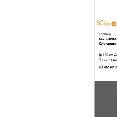
Торшер
SLV 228965
Коллекция
В:
180 см
Д
E27 x 1 m
Цена: 42 8