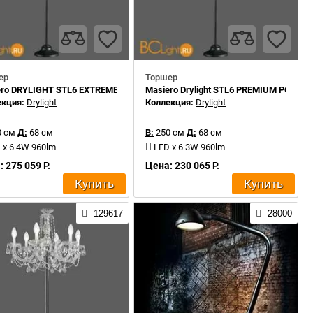
ер
Торшер
ero DRYLIGHT STL6 EXTREME RGBW
Masiero Drylight STL6 PREMIUM PORTA
екция:
Drylight
Коллекция:
Drylight
 см
Д:
68 см
В:
250 см
Д:
68 см
 x 6 4W 960lm
LED x 6 3W 960lm
 275 059 Р.
Цена: 230 065 Р.
Купить
Купить
129617
28000