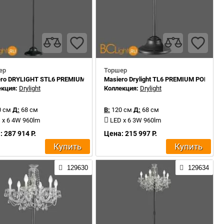
ер
Торшер
ero DRYLIGHT STL6 PREMIUM RGBW
Masiero Drylight TL6 PREMIUM PORTABL
екция:
Drylight
Коллекция:
Drylight
 см
Д:
68 см
В:
120 см
Д:
68 см
 x 6 4W 960lm
LED x 6 3W 960lm
 287 914 Р.
Цена: 215 997 Р.
Купить
Купить
129630
129634