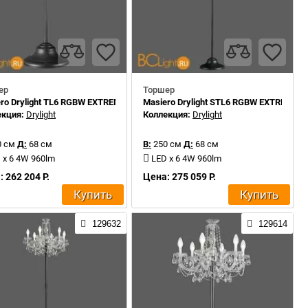
ер
Торшер
ro Drylight TL6 RGBW EXTREME PORTABLE
Masiero Drylight STL6 RGBW EXTREME 
екция:
Drylight
Коллекция:
Drylight
 см
Д:
68 см
В:
250 см
Д:
68 см
 x 6 4W 960lm
LED x 6 4W 960lm
 262 204 Р.
Цена: 275 059 Р.
Купить
Купить
129632
129614