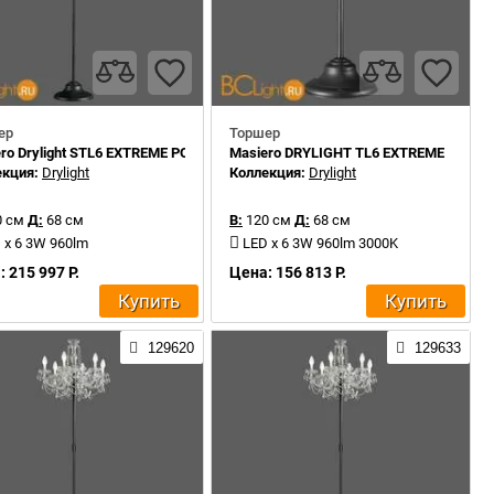
ер
Торшер
ro Drylight STL6 EXTREME PORTABLE
Masiero DRYLIGHT TL6 EXTREME
екция:
Drylight
Коллекция:
Drylight
 см
Д:
68 см
В:
120 см
Д:
68 см
 x 6 3W 960lm
LED x 6 3W 960lm 3000K
 215 997 Р.
Цена: 156 813 Р.
Купить
Купить
129620
129633