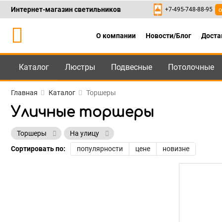
Интернет-магазин светильников
+7-495-748-88-95
о
О компании
Новости/Блог
Доста
Каталог
Люстры
Подвесные
Потолочные
Каталог
+7-495-748-88
Главная
Каталог
Торшеры
Уличные торшеры
Торшеры
На улицу
Сортировать по:
популярности
цене
новизне