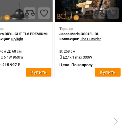
ер
Торшер
ero DRYLIGHT TL6 PREMIUM RGBW
Jacco Maris OS01FL.BL
екция:
Drylight
Коллекция:
The Outsider
 см
Д:
68 см
В:
258 см
 x 6 4W 960lm
E27 x 1 max 300W
 215 997 Р.
Цена: По запросу
Купить
Купить