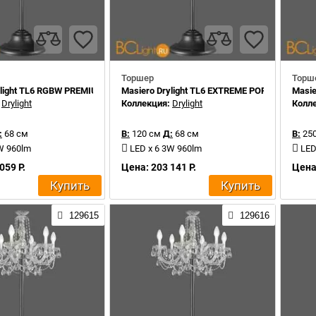
Торшер
Торш
ylight TL6 RGBW PREMIUM PORTABLE
Masiero Drylight TL6 EXTREME PORTABLE
Masi
:
Drylight
Коллекция:
Drylight
Колл
:
68 см
В:
120 см
Д:
68 см
В:
250
W 960lm
LED x 6 3W 960lm
LED
059 Р.
Цена: 203 141 Р.
Цена:
Купить
Купить
129615
129616