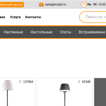
братный звонок
sales@bclight.ru
Пн - Пт
: 10:00
вка
Услуги
Контакты
Настенные
Настольные
Споты
Встраиваемые
-95
,
8-800-550-95-45
sales@bclight.ru
137864
65348