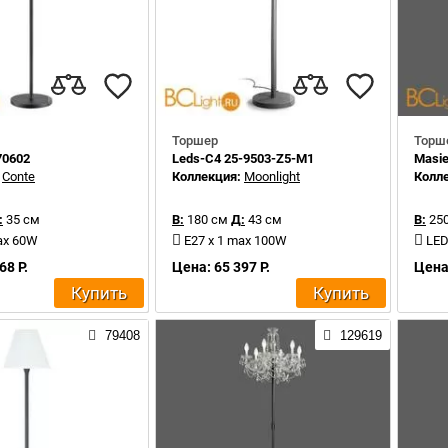
Торшер
Торш
70602
Leds-C4 25-9503-Z5-M1
Masi
:
Conte
Коллекция:
Moonlight
Колл
:
35 см
В:
180 см
Д:
43 см
В:
250
ax 60W
E27 x 1 max 100W
LED
68 Р.
Цена: 65 397 Р.
Цена:
Купить
Купить
79408
129619