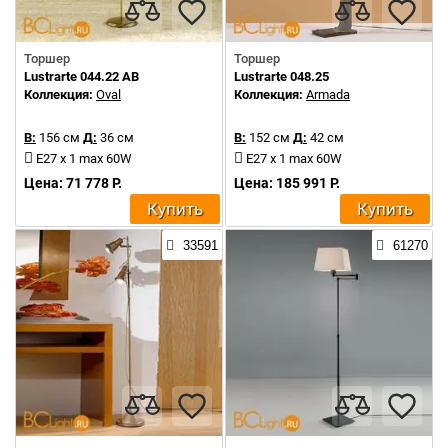
Торшер
Торшер
Lustrarte 044.22 AB
Lustrarte 048.25
Коллекция:
Oval
Коллекция:
Armada
В:
156 см
Д:
36 см
В:
152 см
Д:
42 см
E27 x 1 max 60W
Е27 x 1 max 60W
Цена: 71 778 Р.
Цена: 185 991 Р.
Купить
Купить
33591
61270