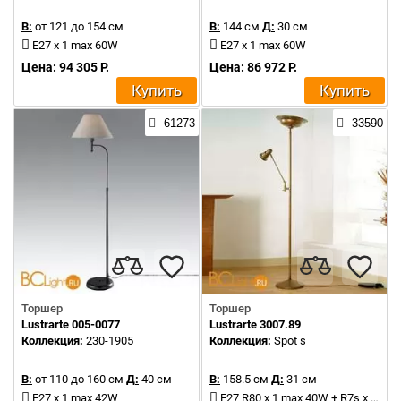
В:
от 121 до 154 см
В:
144 см
Д:
30 см
E27 x 1 max 60W
E27 x 1 max 60W
Цена: 94 305 Р.
Цена: 86 972 Р.
Купить
Купить
61273
33590
Торшер
Торшер
Lustrarte 005-0077
Lustrarte 3007.89
Коллекция:
230-1905
Коллекция:
Spot s
В:
от 110 до 160 см
Д:
40 см
В:
158.5 см
Д:
31 см
E27 x 1 max 42W
E27 R80 x 1 max 40W + R7s x 1 max 200W