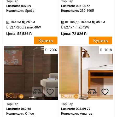
Торшер
Торшер
Lustrarte 807.89
Lustrarte 006-0077
Коллекция:
Spot s
Коллекция:
230-1905
В:
150 см
Д:
25 см
В:
от 104 до 160 см
Д:
35 см
E27 R80 x 2 max 40W
E27 x 1 max 42W
Цена: 55 536 Р.
Цена: 72 826 Р.
Купить
Купить
7906
7018
Торшер
Торшер
Lustrarte 049.68
Lustrarte 003.89 77
Коллекция:
Office
Коллекция:
Amarras