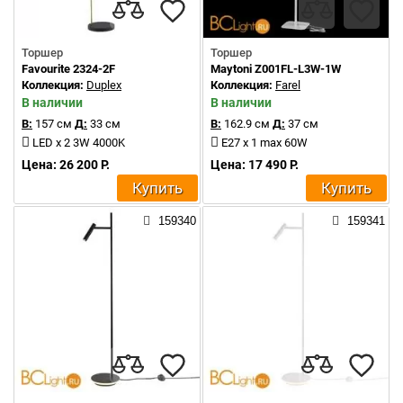
Торшер
Торшер
Favourite 2324-2F
Maytoni Z001FL-L3W-1W
Коллекция:
Duplex
Коллекция:
Farel
В наличии
В наличии
В:
157 см
Д:
33 см
В:
162.9 см
Д:
37 см
LED x 2 3W 4000K
E27 x 1 max 60W
Цена: 26 200 Р.
Цена: 17 490 Р.
Купить
Купить
159340
159341