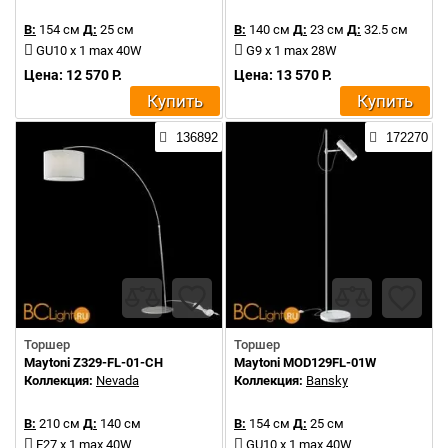
В:
154 см
Д:
25 см
В:
140 см
Д:
23 см
Д:
32.5 см
GU10 x 1 max 40W
G9 x 1 max 28W
Цена: 12 570 Р.
Цена: 13 570 Р.
Купить
Купить
136892
172270
Торшер
Торшер
Maytoni Z329-FL-01-CH
Maytoni MOD129FL-01W
Коллекция:
Nevada
Коллекция:
Bansky
В:
210 см
Д:
140 см
В:
154 см
Д:
25 см
E27 x 1 max 40W
GU10 x 1 max 40W