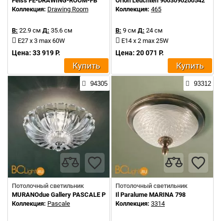
Feiss FE-DRAWING-ROOM-FB
Orion Leuchten 9003090200542
Коллекция:
Drawing Room
Коллекция:
465
В:
22.9 см
Д:
35.6 см
В:
9 см
Д:
24 см
E27 x 3 max 60W
E14 x 2 max 25W
Цена: 33 919 Р.
Цена: 20 071 Р.
Купить
Купить
94305
93312
Потолочный светильник
Потолочный светильник
MURANOdue Gallery PASCALE PL 30
Il Paralume MARINA 798
Коллекция:
Pascale
Коллекция:
3314