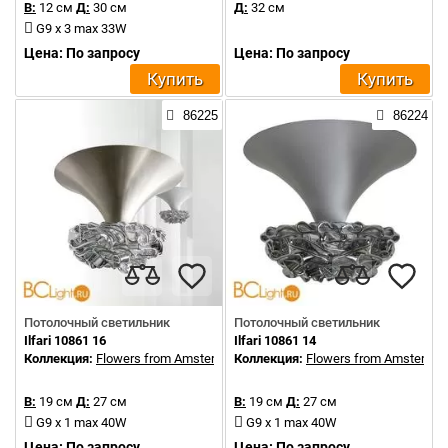
В:
12 см
Д:
30 см
Д:
32 см
G9 x 3 max 33W
Цена: По запросу
Цена: По запросу
Купить
Купить
86225
86224
Потолочный светильник
Потолочный светильник
Ilfari 10861 16
Ilfari 10861 14
Коллекция:
Flowers from Amsterdam
Коллекция:
Flowers from Amsterda
В:
19 см
Д:
27 см
В:
19 см
Д:
27 см
G9 x 1 max 40W
G9 x 1 max 40W
Цена: По запросу
Цена: По запросу