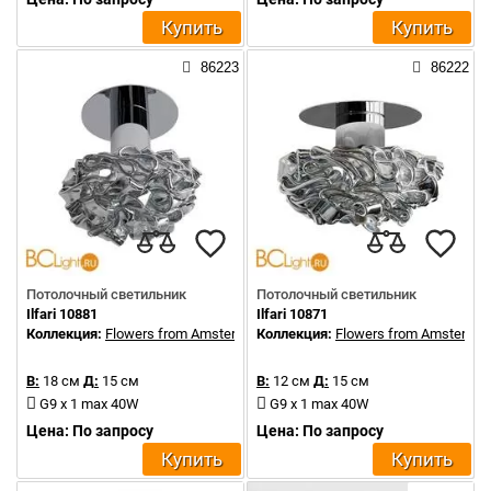
Купить
Купить
86223
86222
Потолочный светильник
Потолочный светильник
Ilfari 10881
Ilfari 10871
Коллекция:
Flowers from Amsterdam
Коллекция:
Flowers from Amsterda
В:
18 см
Д:
15 см
В:
12 см
Д:
15 см
G9 x 1 max 40W
G9 x 1 max 40W
Цена: По запросу
Цена: По запросу
Купить
Купить