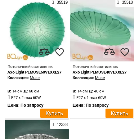
35519
35518
Потолочный светильник
Потолочный светильник
Axo Light PLMUSE60VEXXE27
Axo Light PLMUSE40VEXXE27
Коллекция:
Muse
Коллекция:
Muse
В:
14 см
Д:
60 см
В:
14 см
Д:
40 см
E27 x 2 max 60W
E27 x 1 max 60W
Цена: По запросу
Цена: По запросу
Купить
Купить
12338