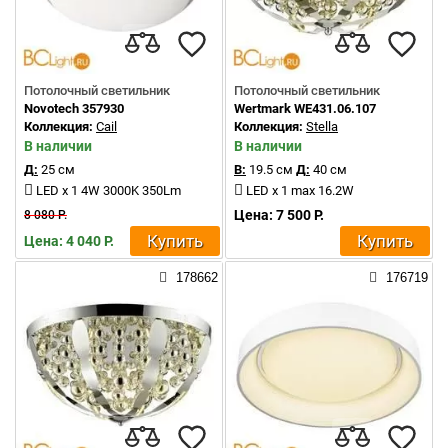
Потолочный светильник
Потолочный светильник
Novotech 357930
Wertmark WE431.06.107
Коллекция:
Cail
Коллекция:
Stella
В наличии
В наличии
Д:
25 см
В:
19.5 см
Д:
40 см
LED x 1 4W 3000K 350Lm
LED x 1 max 16.2W
Цена: 7 500 Р.
8 080 Р.
Купить
Купить
Цена: 4 040 Р.
178662
176719