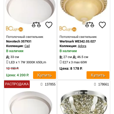
Потолочный светильник
Потолочный светильник
Novotech 357931
Wertmark WE342.03.027
Коллекция:
Cail
Коллекция:
Adora
В наличии
В наличии
Д:
33 см
В:
27 см
Д:
46.5 см
LED x 1 7W 3000K 650Lm
E27 x 3 max 60W
Цена: 8 178 Р.
12 150 Р.
Купить
Купить
Цена: 4 200 Р.
РАСПРОДАЖА
137855
178661