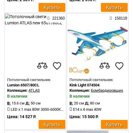
Купить
Купить
221360
158118
Потолочный светильник
Потолочный светильник
Lumion 6507/80CL
Kink Light 074504
Коллекция:
ATLAS
Коллекция:
Бомбардировщик
В наличии
В наличии
В:
15.6 см
Д:
50 см
В:
20 см
Д:
80 см
LED x 1 max 80W 3000-6000K 5208Lm
E14 x 4 max 40W
Цена: 14 527 Р.
Цена: 15 500 Р.
Купить
Купить