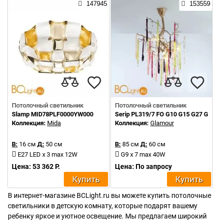
147945
153559
Потолочный светильник
Потолочный светильник
Slamp MID78PLF0000YW000
Serip PL319/7 FO G10 G15 G27 G43
Коллекция:
Mida
Коллекция:
Glamour
В:
16 см
Д:
50 см
В:
85 см
Д:
60 см
E27 LED x 3 max 12W
G9 x 7 max 40W
Цена: 53 362 Р.
Цена: По запросу
Купить
Купить
В интернет-магазине BCLight.ru вы можете купить потолочные
светильники в детскую комнату, которые подарят вашему
ребенку яркое и уютное освещение. Мы предлагаем широкий