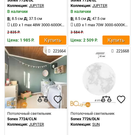
Sonex 7724/DL
Sonex 7724/EL
Коллекция:
JUPITER
Коллекция:
JUPITER
В наличии
В наличии
В:
8.5 см
Д:
37.5 см
В:
8.5 см
Д:
47.5 см
LED x 1 max 48W 3000-6000K 4370Lm
LED x 1 max 70W 3000-6000K 6050Lm
2 835 Р.
3 584 Р.
Купить
Купить
Цена: 1 985 Р.
Цена: 2 509 Р.
221664
221668
Потолочный светильник
Потолочный светильник
Sonex 7724/CLN
Sonex 7726/DLN
Коллекция:
JUPITER
Коллекция:
SUN