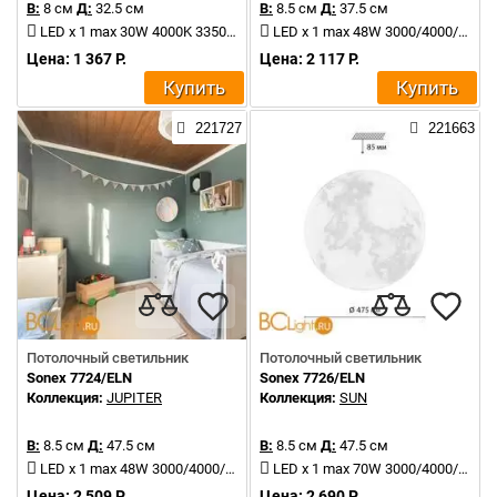
В:
8 см
Д:
32.5 см
В:
8.5 см
Д:
37.5 см
LED x 1 max 30W 4000K 3350Lm
LED x 1 max 48W 3000/4000/6000K 5047Lm
Цена: 1 367 Р.
Цена: 2 117 Р.
Купить
Купить
221727
221663
Потолочный светильник
Потолочный светильник
Sonex 7724/ELN
Sonex 7726/ELN
Коллекция:
JUPITER
Коллекция:
SUN
В:
8.5 см
Д:
47.5 см
В:
8.5 см
Д:
47.5 см
LED x 1 max 48W 3000/4000/6000K 4370Lm
LED x 1 max 70W 3000/4000/6000K 6050Lm
Цена: 2 509 Р.
Цена: 2 690 Р.