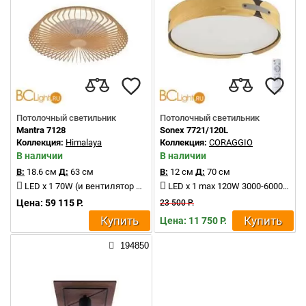
Потолочный светильник
Потолочный светильник
Mantra 7128
Sonex 7721/120L
Коллекция:
Himalaya
Коллекция:
CORAGGIO
В наличии
В наличии
В:
18.6 см
Д:
63 см
В:
12 см
Д:
70 см
LED x 1 70W (и вентилятор 30) 2700K-5000К 4900Lm
LED x 1 max 120W 3000-6000K 7431Lm
Цена: 59 115 Р.
23 500 Р.
Купить
Купить
Цена: 11 750 Р.
194850