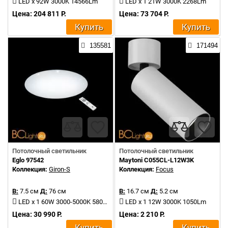
LED x 92W 3000K 14566Lm
LED x 1 21W 3000K 2268Lm
Цена: 204 811 Р.
Цена: 73 704 Р.
Купить
Купить
135581
171494
Потолочный светильник
Потолочный светильник
Eglo 97542
Maytoni C055CL-L12W3K
Коллекция:
Giron-S
Коллекция:
Focus
В:
7.5 см
Д:
76 см
В:
16.7 см
Д:
5.2 см
LED x 1 60W 3000-5000K 5800Lm
LED x 1 12W 3000K 1050Lm
Цена: 30 990 Р.
Цена: 2 210 Р.
Купить
Купить