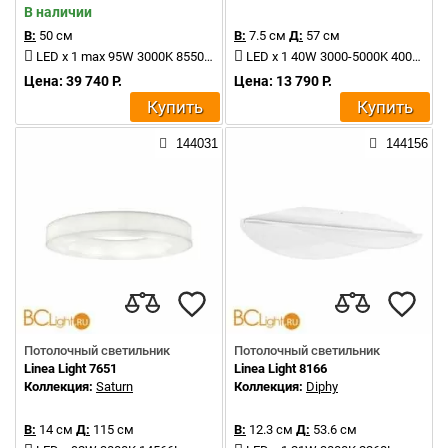
В наличии
В:
50 см
В:
7.5 см
Д:
57 см
LED x 1 max 95W 3000K 8550Lm
LED x 1 40W 3000-5000K 4000Lm
Цена: 39 740 Р.
Цена: 13 790 Р.
Купить
Купить
144031
144156
Потолочный светильник
Потолочный светильник
Linea Light 7651
Linea Light 8166
Коллекция:
Saturn
Коллекция:
Diphy
В:
14 см
Д:
115 см
В:
12.3 см
Д:
53.6 см