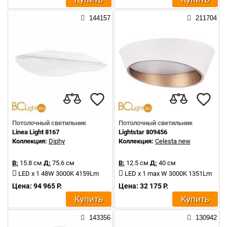
144157
211704
Потолочный светильник
Потолочный светильник
Linea Light 8167
Lightstar 809456
Коллекция:
Diphy
Коллекция:
Celesta new
В:
15.8 см
Д:
75.6 см
В:
12.5 см
Д:
40 см
LED x 1 48W 3000K 4159Lm
LED x 1 max W 3000K 1351Lm
Цена: 94 965 Р.
Цена: 32 175 Р.
Купить
Купить
143356
130942