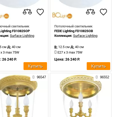
лочный светильник
Потолочный светильник
Lighting FD1082SOP
FEDE Lighting FD1082SOB
екция:
Surface Lighting
Коллекция:
Surface Lighting
5 см
Д:
40 см
В:
12.5 см
Д:
40 см
 x 3 max 75W
E27 x 3 max 75W
 26 240 Р.
Цена: 26 240 Р.
Купить
Купить
96547
96552