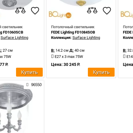
 светильник
Потолочный светильник
Пото
ing FD1060SCB
FEDE Lighting FD1084SOB
FEDE 
:
Surface Lighting
Коллекция:
Surface Lighting
Колл
:
27 см
В:
14.2 см
Д:
40 см
В:
32.
ax 75W
E27 x 3 max 75W
E14
77 Р.
Цена: 30 245 Р.
Цена:
Купить
Купить
96550