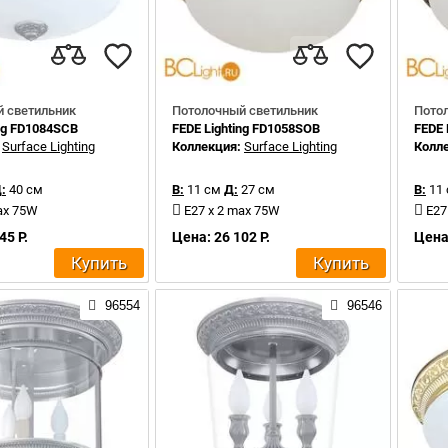
 светильник
Потолочный светильник
Пото
ing FD1084SCB
FEDE Lighting FD1058SOB
FEDE 
:
Surface Lighting
Коллекция:
Surface Lighting
Колл
:
40 см
В:
11 см
Д:
27 см
В:
11
ax 75W
E27 x 2 max 75W
E27
45 Р.
Цена: 26 102 Р.
Цена:
Купить
Купить
96554
96546