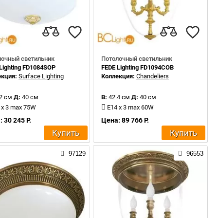
лочный светильник
Потолочный светильник
Lighting FD1084SOP
FEDE Lighting FD1094COB
екция:
Surface Lighting
Коллекция:
Chandeliers
2 см
Д:
40 см
В:
42.4 см
Д:
40 см
 x 3 max 75W
E14 x 3 max 60W
 30 245 Р.
Цена: 89 766 Р.
Купить
Купить
97129
96553