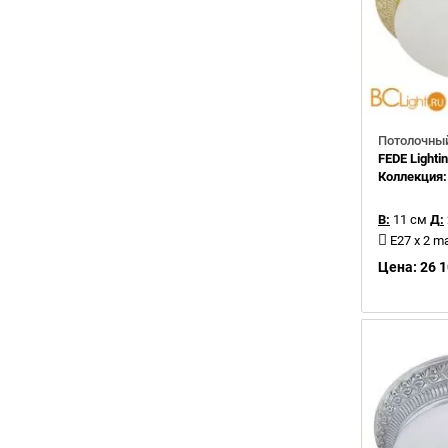
Потолочный
FEDE Light
Коллекция
В:
11 см
Д:
E27 x 2 m
Цена: 26 1