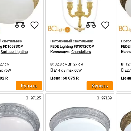
 светильник
Потолочный светильник
Пото
ing FD1058SOP
FEDE Lighting FD1092COP
FEDE 
:
Surface Lighting
Коллекция:
Chandeliers
Колл
27 см
В:
32.8 см
Д:
27 см
В:
12.
ax 75W
E14 x 3 max 60W
E27
02 Р.
Цена: 60 075 Р.
Цена:
Купить
Купить
97125
97139