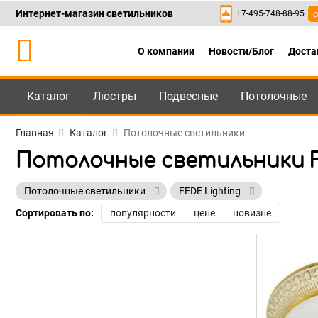
Интернет-магазин светильников
+7-495-748-88-95
о
О компании
Новости/Блог
Доста
Каталог
Люстры
Подвесные
Потолочные
Каталог
+7-495-748-88
Главная
Каталог
Потолочные светильники
Потолочные светильники F
Потолочные светильники
FEDE Lighting
Сортировать по:
популярности
цене
новизне