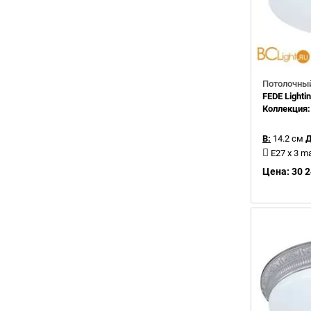
Потолочный
FEDE Light
Коллекция
В:
14.2 см
Д
E27 x 3 m
Цена: 30 2