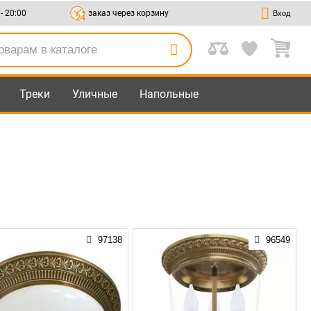
 - 20:00
заказ через корзину
Вход
Треки
Уличные
Напольные
97138
96549