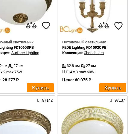
лочный светильник
Потолочный светильник
Lighting FD1060SPB
FEDE Lighting FD1092CPB
екция:
Surface Lighting
Коллекция:
Chandeliers
9 см
Д:
27 см
В:
32.8 см
Д:
27 см
 x 2 max 75W
E14 x 3 max 60W
 28 277 Р.
Цена: 60 075 Р.
Купить
Купить
97142
97137