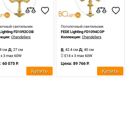
лочный светильник
Потолочный светильник
Lighting FD1092COB
FEDE Lighting FD1094COP
екция:
Chandeliers
Коллекция:
Chandeliers
8 см
Д:
27 см
В:
42.4 см
Д:
40 см
 x 3 max 60W
E14 x 3 max 60W
 60 075 Р.
Цена: 89 766 Р.
Купить
Купить