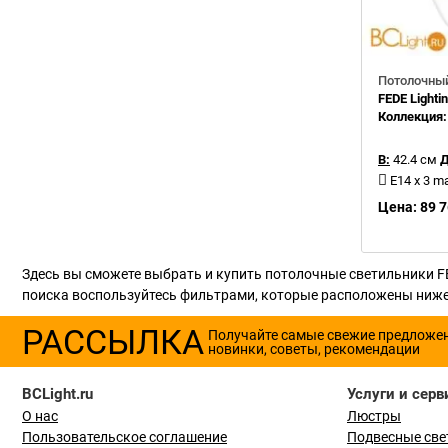
Потолочный
FEDE Light
Коллекция
В:
42.4 см
Д
E14 x 3 m
Цена: 89 7
Здесь вы сможете выбрать и купить потолочные светильники FE
поиска воспользуйтесь фильтрами, которые расположены ниже.
РАССЫЛКА
Получайте самые свежие предложе
новинки, советы, рекомендации
BCLight.ru
Услуги и серв
О нас
Люстры
Пользовательское соглашение
Подвесные све