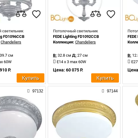
 светильник
Потолочный светильник
Пото
ing FD1096CCB
FEDE Lighting FD1092CCB
FEDE 
:
Chandeliers
Коллекция:
Chandeliers
Колл
39.7 см
В:
32.8 см
Д:
27 см
В:
12.
ax 60W
E14 x 3 max 60W
E27
910 Р.
Цена: 60 075 Р.
Цена:
Купить
Купить
97132
97144