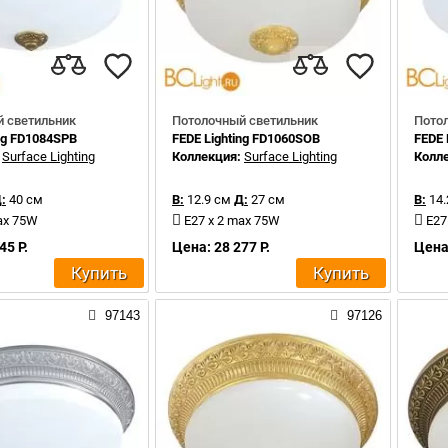
 светильник
Потолочный светильник
Пото
ing FD1084SPB
FEDE Lighting FD1060SOB
FEDE 
:
Surface Lighting
Коллекция:
Surface Lighting
Колл
:
40 см
В:
12.9 см
Д:
27 см
В:
14.
ax 75W
E27 x 2 max 75W
E27
45 Р.
Цена: 28 277 Р.
Цена:
Купить
Купить
97143
97126