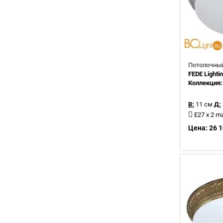
Потолочный
FEDE Light
Коллекция
В:
11 см
Д:
E27 x 2 m
Цена: 26 1