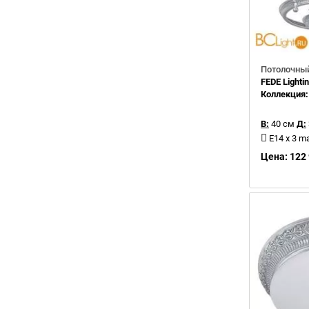
Потолочный
FEDE Light
Коллекция
В:
40 см
Д:
E14 x 3 m
Цена: 122 