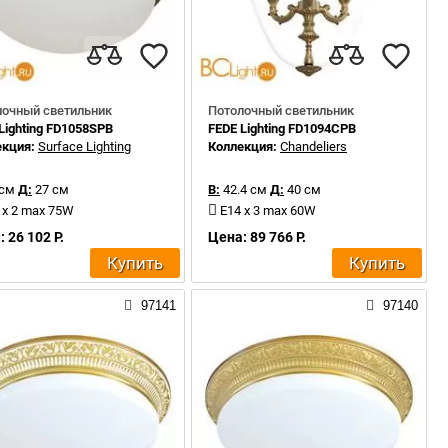
лочный светильник
Потолочный светильник
Lighting FD1058SPB
FEDE Lighting FD1094CPB
екция:
Surface Lighting
Коллекция:
Chandeliers
 см
Д:
27 см
В:
42.4 см
Д:
40 см
 x 2 max 75W
E14 x 3 max 60W
 26 102 Р.
Цена: 89 766 Р.
Купить
Купить
97141
97140