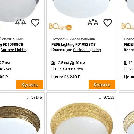
 светильник
Потолочный светильник
Пото
ing FD1058SCB
FEDE Lighting FD1082SCB
FEDE 
:
Surface Lighting
Коллекция:
Surface Lighting
Колл
27 см
В:
12.5 см
Д:
40 см
В:
12.
ax 75W
E27 x 3 max 75W
E27
02 Р.
Цена: 26 240 Р.
Цена:
Купить
Купить
97146
97133