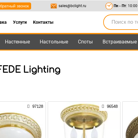
братный звонок
sales@bclight.ru
Пн - Пт
: 10:00
вка
Услуги
Контакты
Настенные
Настольные
Споты
Встраиваемые
-95
,
8-800-550-95-45
sales@bclight.ru
EDE Lighting
97128
96548