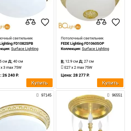
лочный светильник
Потолочный светильник
Lighting FD1082SPB
FEDE Lighting FD1060SOP
екция:
Surface Lighting
Коллекция:
Surface Lighting
5 см
Д:
40 см
В:
12.9 см
Д:
27 см
 x 3 max 75W
E27 x 2 max 75W
 26 240 Р.
Цена: 28 277 Р.
Купить
Купить
97145
96551