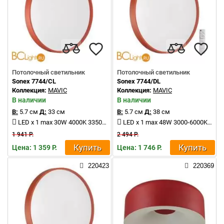
Потолочный светильник
Потолочный светильник
Sonex 7744/CL
Sonex 7744/DL
Коллекция:
MAVIC
Коллекция:
MAVIC
В наличии
В наличии
В:
5.7 см
Д:
33 см
В:
5.7 см
Д:
38 см
LED x 1 max 30W 4000K 3350Lm
LED x 1 max 48W 3000-6000K 4370Lm
1 941 Р.
2 494 Р.
Купить
Купить
Цена: 1 359 Р.
Цена: 1 746 Р.
220423
220369