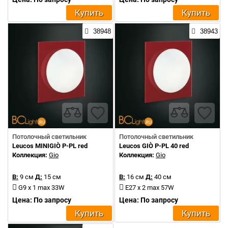
Купить
Купить
38948
38943
Потолочный светильник
Потолочный светильник
Leucos MINIGIÒ P-PL red
Leucos GIÒ P-PL 40 red
Коллекция:
Gio
Коллекция:
Gio
В:
9 см
Д:
15 см
В:
16 см
Д:
40 см
G9 x 1 max 33W
E27 x 2 max 57W
Цена: По запросу
Цена: По запросу
Купить
Купить