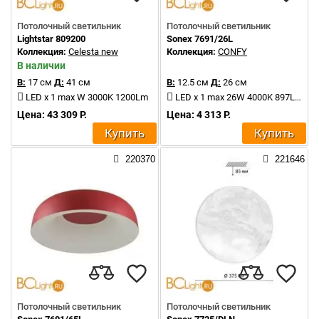
Потолочный светильник
Потолочный светильник
Lightstar 809200
Sonex 7691/26L
Коллекция:
Celesta new
Коллекция:
CONFY
В наличии
В:
17 см
Д:
41 см
В:
12.5 см
Д:
26 см
LED x 1 max W 3000K 1200Lm
LED x 1 max 26W 4000K 897Lm
Цена: 43 309 Р.
Цена: 4 313 Р.
Купить
Купить
220370
221646
Потолочный светильник
Потолочный светильник