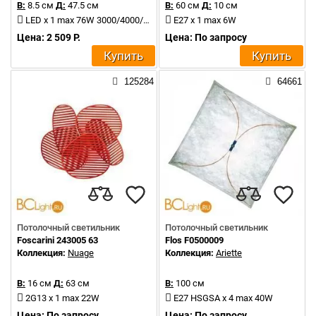
В:
8.5 см
Д:
47.5 см
В:
60 см
Д:
10 см
LED x 1 max 76W 3000/4000/6000K 7105Lm
E27 x 1 max 6W
Цена: 2 509 Р.
Цена: По запросу
Купить
Купить
125284
64661
Потолочный светильник
Потолочный светильник
Foscarini 243005 63
Flos F0500009
Коллекция:
Nuage
Коллекция:
Ariette
В:
16 см
Д:
63 см
В:
100 см
2G13 x 1 max 22W
E27 HSGSA x 4 max 40W
Цена: По запросу
Цена: По запросу