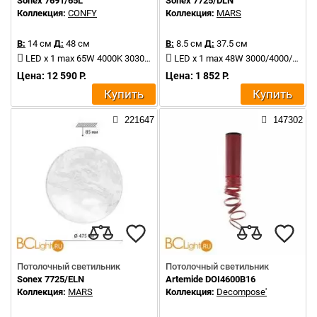
Sonex 7691/65L
Sonex 7725/DLN
Коллекция:
CONFY
Коллекция:
MARS
В:
14 см
Д:
48 см
В:
8.5 см
Д:
37.5 см
LED x 1 max 65W 4000K 3030Lm
LED x 1 max 48W 3000/4000/6000K 5047Lm
Цена: 12 590 Р.
Цена: 1 852 Р.
Купить
Купить
221647
147302
Потолочный светильник
Потолочный светильник
Sonex 7725/ELN
Artemide DOI4600B16
Коллекция:
MARS
Коллекция:
Decompose'