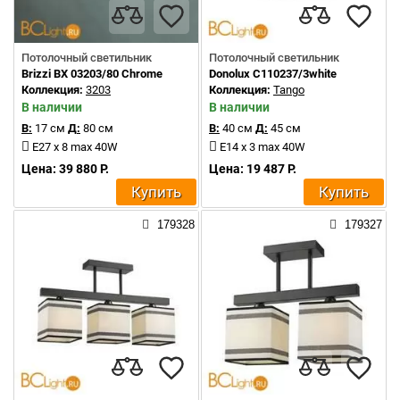
Потолочный светильник
Потолочный светильник
Brizzi BX 03203/80 Chrome
Donolux C110237/3white
Коллекция:
3203
Коллекция:
Tango
В наличии
В наличии
В:
17 см
Д:
80 см
В:
40 см
Д:
45 см
E27 x 8 max 40W
E14 x 3 max 40W
Цена: 39 880 Р.
Цена: 19 487 Р.
Купить
Купить
179328
179327