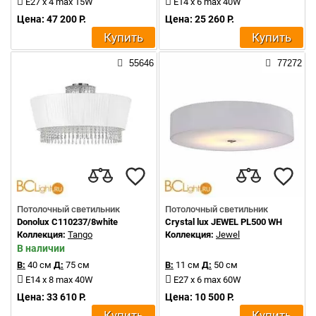
E27 x 4 max 15W
E14 x 6 max 40W
Цена: 47 200 Р.
Цена: 25 260 Р.
Купить
Купить
55646
77272
Потолочный светильник
Потолочный светильник
Donolux C110237/8white
Crystal lux JEWEL PL500 WH
Коллекция:
Tango
Коллекция:
Jewel
В наличии
В:
40 см
Д:
75 см
В:
11 см
Д:
50 см
E14 x 8 max 40W
E27 x 6 max 60W
Цена: 33 610 Р.
Цена: 10 500 Р.
Купить
Купить