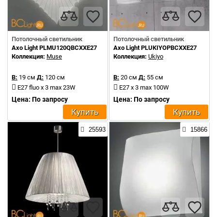
Потолочный светильник
Потолочный светильник
Axo Light PLMU120QBCXXE27
Axo Light PLUKIYOPBCXXE27
Коллекция:
Muse
Коллекция:
Ukiyo
В:
19 см
Д:
120 см
В:
20 см
Д:
55 см
E27 fluo x 3 max 23W
E27 x 3 max 100W
Цена: По запросу
Цена: По запросу
Купить
Купить
25593
15866