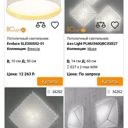
Потолочный светильник
Потолочный светильник
Evoluce SLE300552-01
Axo Light PLMUS60QBCXXE27
Коллекция:
Brescia
Коллекция:
Muse
В:
10 см
Д:
50 см
В:
14 см
Д:
60 см
E27 x 2 max 60W
Цена: 12 263 Р.
Цена: По запросу
Купить
Купить
34292
34262