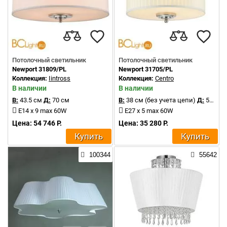
Потолочный светильник
Потолочный светильник
Newport 31809/PL
Newport 31705/PL
Коллекция:
Iintross
Коллекция:
Centro
В наличии
В наличии
В:
43.5 см
Д:
70 см
В:
38 см (без учета цепи)
Д:
50 см
E14 x 9 max 60W
E27 x 5 max 60W
Цена: 54 746 Р.
Цена: 35 280 Р.
Купить
Купить
100344
55642