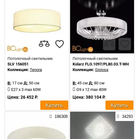
Потолочный светильник
Потолочный светильник
SLV 156051
Kolarz FLO.1097/PL80.03.T-WH
Коллекция:
Tenora
Коллекция:
Gioiosa
В:
17 см
Д:
50 см
В:
45 см
Д:
80 см
E27 x 3 max 60W
G9 x 12 max 40W
Цена: 26 452 Р.
Цена: 380 104 Р.
Купить
Купить
196308
34293