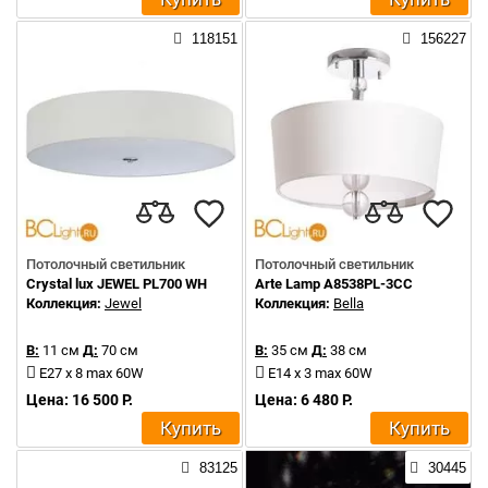
118151
156227
Потолочный светильник
Потолочный светильник
Crystal lux JEWEL PL700 WH
Arte Lamp A8538PL-3CC
Коллекция:
Jewel
Коллекция:
Bella
В:
11 см
Д:
70 см
В:
35 см
Д:
38 см
E27 x 8 max 60W
E14 x 3 max 60W
Цена: 16 500 Р.
Цена: 6 480 Р.
Купить
Купить
83125
30445