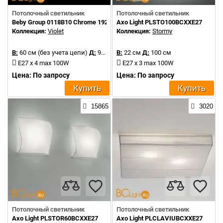
Потолочный светильник
Потолочный светильник
Beby Group 0118B10 Chrome 192 Swarovski Almond
Axo Light PLSTO100BCXXE27
Коллекция:
Violet
Коллекция:
Stormy
В:
60 см (без учета цепи)
Д:
90 см
В:
22 см
Д:
100 см
E27 x 4 max 100W
E27 х 3 max 100W
Цена: По запросу
Цена: По запросу
Купить
Купить
15865
3020
Потолочный светильник
Потолочный светильник
Axo Light PLSTOR60BCXXE27
Axo Light PLCLAVIUBCXXE27