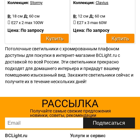
Коллекция:
Stormy
Коллекция:
Clavius
В:
18 см
Д:
60 см
В:
12 см
Д:
60 см
E27 х 2 max 100W
E27 х 3 max 60W
Цена: По запросу
Цена: По запросу
Купить
Купить
Потолочные светильники с хромированным плафоном
доступны для покупки в интернет-магазине BCLight.ru с
доставкой по всей России. Эти светильники прекрасно
подходят для домашнего интерьера и придадут вашему
помещению изысканный вид. Закажите светильники сейчас и
получите их в течение нескольких дней!
РАССЫЛКА
Получайте самые свежие предложения
новинки, советы, рекомендации
BCLight.ru
Услуги и сервис