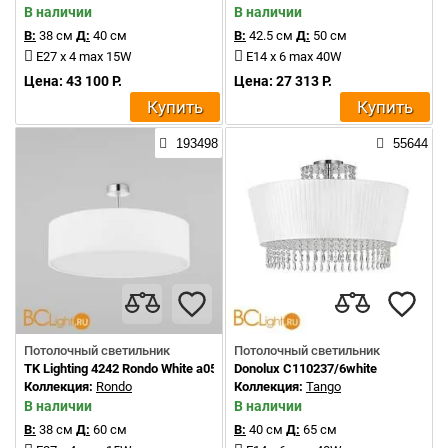
В наличии
В наличии
В:
38 см
Д:
40 см
В:
42.5 см
Д:
50 см
E27 x 4 max 15W
E14 x 6 max 40W
Цена: 43 100 Р.
Цена: 27 313 Р.
Купить
Купить
193498
55644
Потолочный светильник
Потолочный светильник
TK Lighting 4242 Rondo White a059594
Donolux C110237/6white
Коллекция:
Rondo
Коллекция:
Tango
В наличии
В наличии
В:
38 см
Д:
60 см
В:
40 см
Д:
65 см