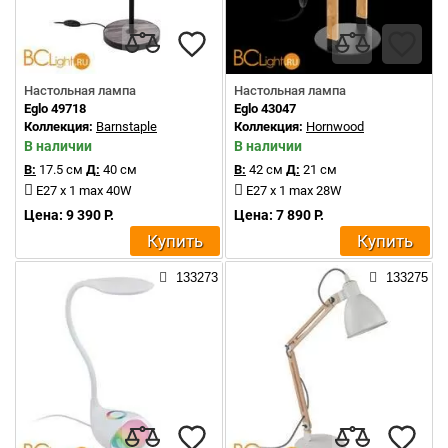
Настольная лампа
Настольная лампа
Eglo 49718
Eglo 43047
Коллекция:
Barnstaple
Коллекция:
Hornwood
В наличии
В наличии
В:
17.5 см
Д:
40 см
В:
42 см
Д:
21 см
E27 x 1 max 40W
E27 x 1 max 28W
Цена: 9 390 Р.
Цена: 7 890 Р.
Купить
Купить
133273
133275