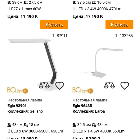
В:
39 см
Д:
27.5 см
В:
38.5 см
Д:
16.5 см
E27 x 1 max 60W
LED x 3.4W 4000K 470Lm
Цена: 11 490 Р.
Цена: 17 190 Р.
Купить
Купить
87911
133265
Настольная лампа
Настольная лампа
Eglo 93901
Eglo 96435
Коллекция:
Sellano
Коллекция:
Laroa
В:
43 см
Д:
18 см
В:
32.5 см
Д:
48 см
LED x 6W 3000-6500K 630Lm
LED x 1 4,5W 4000K 550Lm
Цена: 18 990 Р.
Цена: 8 790 Р.