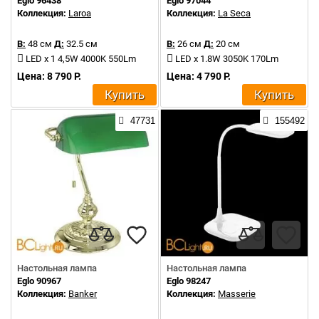
Eglo 96438
Eglo 97044
Коллекция:
Laroa
Коллекция:
La Seca
В:
48 см
Д:
32.5 см
В:
26 см
Д:
20 см
LED x 1 4,5W 4000K 550Lm
LED x 1.8W 3050K 170Lm
Цена: 8 790 Р.
Цена: 4 790 Р.
Купить
Купить
47731
155492
Настольная лампа
Настольная лампа
Eglo 90967
Eglo 98247
Коллекция:
Banker
Коллекция:
Masserie