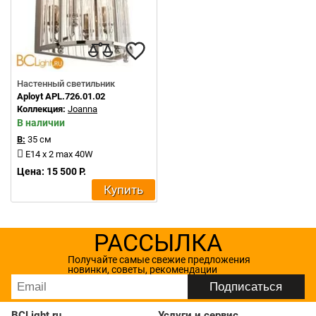
Настенный светильник
Aployt APL.726.01.02
Коллекция:
Joanna
В наличии
В:
35 см
E14 x 2 max 40W
Цена: 15 500 Р.
Купить
РАССЫЛКА
Получайте самые свежие предложения
новинки, советы, рекомендации
BCLight.ru
Услуги и сервис