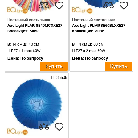
Настенный светильник
Настенный светильник
Axo Light PLMUSE40MCXXE27
Axo Light PLMUSE60BLXXE27
Коллекция:
Muse
Коллекция:
Muse
В:
14 см
Д:
40 см
В:
14 см
Д:
60 см
E27 x 1 max 60W
E27 x 2 max 60W
Цена: По запросу
Цена: По запросу
Купить
Купить
35509