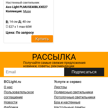
Настенный светильник
Axo Light PLMUSE40BLXXE27
Коллекция:
Muse
В:
14 см
Д:
40 см
E27 x 1 max 60W
Цена: По запросу
Купить
РАССЫЛКА
Получайте самые свежие предложения
новинки, советы, рекомендации
BCLight.ru
Услуги и сервис
О нас
Люстры
Пользовательское
Подвесные светильники
соглашение
Потолочные светильники
Новости
Бра и настенные
Фабрики
Настольные лампы