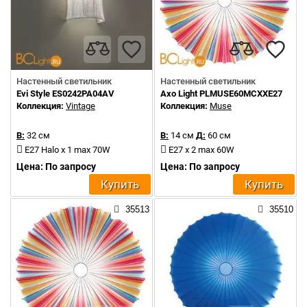
Настенный светильник
Настенный светильник
Evi Style ES0242PA04AV
Axo Light PLMUSE60MCXXE27
Коллекция:
Vintage
Коллекция:
Muse
В:
32 см
В:
14 см
Д:
60 см
E27 Halo x 1 max 70W
E27 x 2 max 60W
Цена: По запросу
Цена: По запросу
Купить
Купить
35513
35510