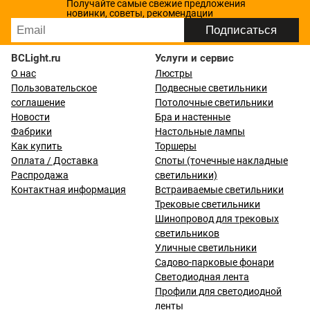
Получайте самые свежие предложения
новинки, советы, рекомендации
BCLight.ru
Услуги и сервис
О нас
Люстры
Пользовательское
Подвесные светильники
соглашение
Потолочные светильники
Новости
Бра и настенные
Фабрики
Настольные лампы
Как купить
Торшеры
Оплата / Доставка
Споты (точечные накладные
Распродажа
светильники)
Контактная информация
Встраиваемые светильники
Трековые светильники
Шинопровод для трековых
светильников
Уличные светильники
Садово-парковые фонари
Светодиодная лента
Профили для светодиодной
ленты