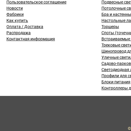
Пользовательское соглашение
Подвесные све
Новости
Потолочные с
Фабрики
Бра и настенн
Как купить
Настольные л
Оплата / Доставка
Торшеры
Распродажа
Споты (точечн
Контактная информация
Встраиваемые 
Трековые свет
Шинопровод дл
Уличные свети
Садово-парко
Светодиодная 
Профили для с
Блоки питания
Контроллеры д
©