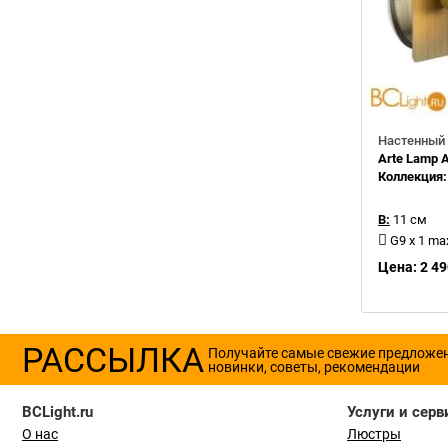
Настенный 
Arte Lamp 
Коллекция
В:
11 см
G9 x 1 m
Цена: 2 49
РАССЫЛКА
Получайте самые свежие предложе
новинки, советы, рекомендации
BCLight.ru
Услуги и серв
О нас
Люстры