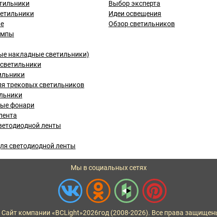
тильники
Выбор эксперта
ветильники
Идеи освещения
ые
Обзор светильников
ампы
ые накладные светильники)
светильники
ильники
я трековых светильников
льники
вые фонари
лента
ветодиодной ленты
ля светодиодной ленты
Мы в социальных сетях
 Сайт компании «BCLight»
2026
год (2008-2026). Все права защищен