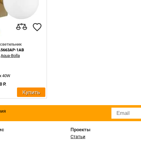
светильник
A5663AP-1AB
:
Aqua-Bolla
ax 40W
0 Р.
Купить
ния
ис
Проекты
Статьи