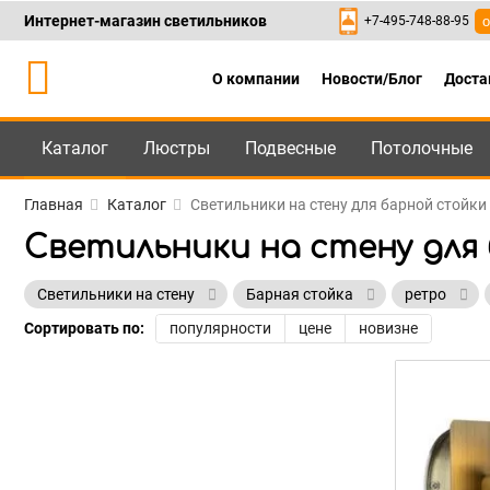
Интернет-магазин светильников
+7-495-748-88-95
о
О компании
Новости/Блог
Доста
Каталог
Люстры
Подвесные
Потолочные
Каталог
+7-495-748-88
Главная
Каталог
Светильники на стену для барной стойк
Светильники на стену для
Светильники на стену
Барная стойка
ретро
Сортировать по:
популярности
цене
новизне