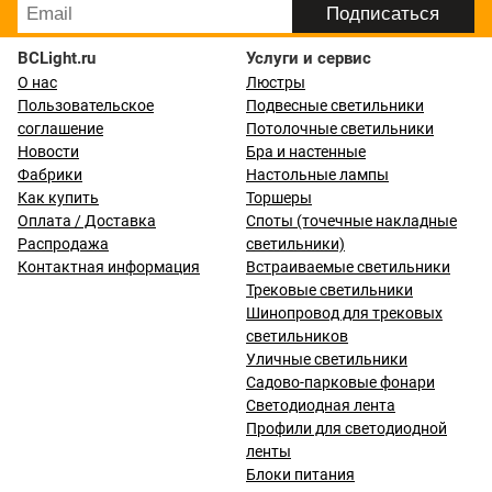
BCLight.ru
Услуги и сервис
О нас
Люстры
Пользовательское
Подвесные светильники
соглашение
Потолочные светильники
Новости
Бра и настенные
Фабрики
Настольные лампы
Как купить
Торшеры
Оплата / Доставка
Споты (точечные накладные
Распродажа
светильники)
Контактная информация
Встраиваемые светильники
Трековые светильники
Шинопровод для трековых
светильников
Уличные светильники
Садово-парковые фонари
Светодиодная лента
Профили для светодиодной
ленты
Блоки питания