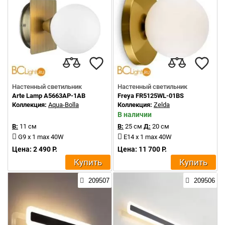
Настенный светильник
Настенный светильник
Arte Lamp A5663AP-1AB
Freya FR5125WL-01BS
Коллекция:
Aqua-Bolla
Коллекция:
Zelda
В наличии
В:
11 см
В:
25 см
Д:
20 см
G9 x 1 max 40W
E14 x 1 max 40W
Цена: 2 490 Р.
Цена: 11 700 Р.
Купить
Купить
209507
209506