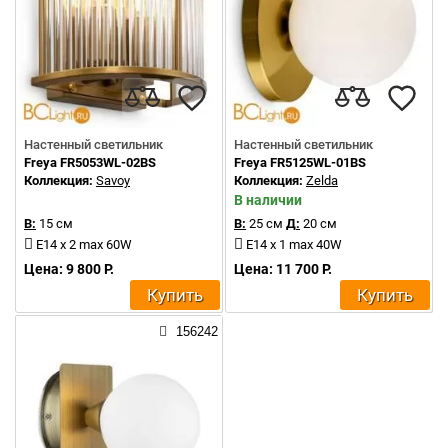
Настенный светильник
Настенный светильник
Freya FR5053WL-02BS
Freya FR5125WL-01BS
Коллекция:
Savoy
Коллекция:
Zelda
В наличии
В:
15 см
В:
25 см
Д:
20 см
E14 x 2 max 60W
E14 x 1 max 40W
Цена: 9 800 Р.
Цена: 11 700 Р.
Купить
Купить
156242