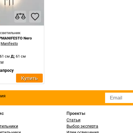
светильник
APMANIFESTO Nero
:
Manifesto
61 см
Д:
61 см
.2W
запросу
Купить
ния
ис
Проекты
Статьи
тильники
Выбор эксперта
ветильники
Идеи освещения