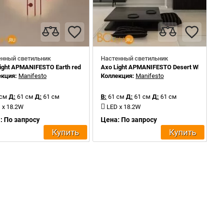
енный светильник
Настенный светильник
ight APMANIFESTO Earth red
Axo Light APMANIFESTO Desert White
екция:
Manifesto
Коллекция:
Manifesto
 см
Д:
61 см
Д:
61 см
В:
61 см
Д:
61 см
Д:
61 см
 x 18.2W
LED x 18.2W
: По запросу
Цена: По запросу
Купить
Купить