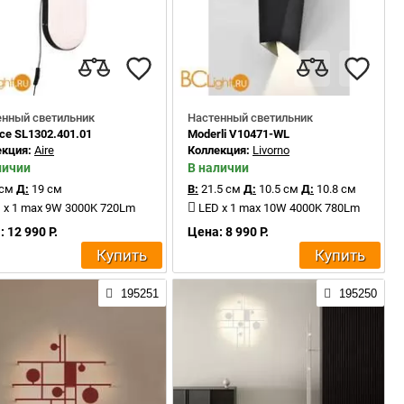
енный светильник
Настенный светильник
ce SL1302.401.01
Moderli V10471-WL
екция:
Aire
Коллекция:
Livorno
личии
В наличии
 см
Д:
19 см
В:
21.5 см
Д:
10.5 см
Д:
10.8 см
 x 1 max 9W 3000K 720Lm
LED x 1 max 10W 4000K 780Lm
 12 990 Р.
Цена: 8 990 Р.
Купить
Купить
195251
195250