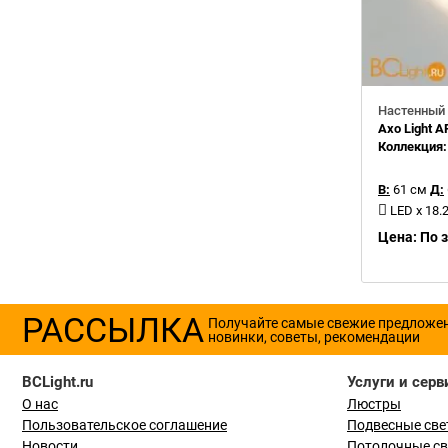
Настенный 
Axo Light 
Коллекция
В:
61 см
Д:
LED x 18
Цена: По 
РАССЫЛКА
Получайте самые свежие предложе
новинки, советы, рекомендации
BCLight.ru
Услуги и серв
О нас
Люстры
Пользовательское соглашение
Подвесные све
Новости
Потолочные с