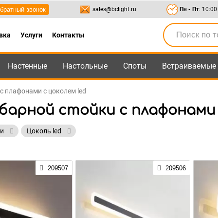
братный звонок
sales@bclight.ru
Пн - Пт
: 10:00
вка
Услуги
Контакты
Настенные
Настольные
Споты
Встраиваемые
-95
,
8-800-550-95-45
sales@bclight.ru
 с плафонами с цоколем led
барной стойки с плафонами 
ми
Цоколь led
209507
209506