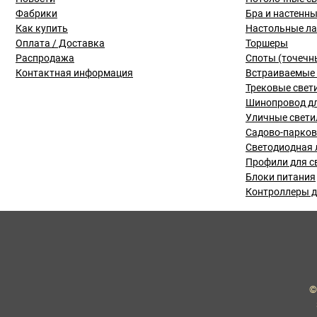
Фабрики
Бра и настенн
Как купить
Настольные л
Оплата / Доставка
Торшеры
Распродажа
Споты (точечн
Контактная информация
Встраиваемые 
Трековые свет
Шинопровод дл
Уличные свети
Садово-парко
Светодиодная 
Профили для с
Блоки питания
Контроллеры д
©