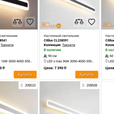
светильник
Настенный светильник
Наст
38541
Citilux CL238591
Citil
:
Тринити
Коллекция:
Тринити
Колл
В наличии
В на
Д:
90 см
Д:
60
6W 3000-4000-5500K 1500Lm
LED x max 36W 3000-4000-5500K 4000Lm
LED 
0 Р.
Цена: 7 390 Р.
Цена:
Купить
Купить
209510
209508