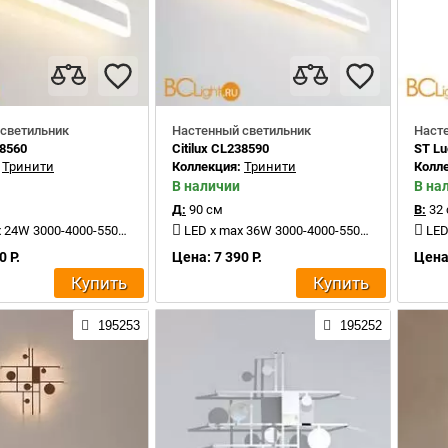
светильник
Настенный светильник
Наст
38560
Citilux CL238590
ST Lu
:
Тринити
Коллекция:
Тринити
Колл
В наличии
В на
Д:
90 см
В:
32
4W 3000-4000-5500K 2400Lm
LED x max 36W 3000-4000-5500K 4000Lm
LED
0 Р.
Цена: 7 390 Р.
Цена:
Купить
Купить
195253
195252