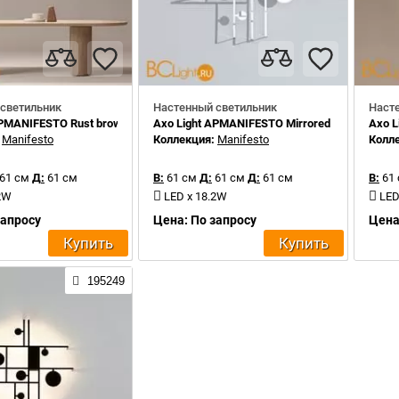
светильник
Настенный светильник
Наст
APMANIFESTO Rust brown
Axo Light APMANIFESTO Mirrored steel
Axo L
:
Manifesto
Коллекция:
Manifesto
Колл
61 см
Д:
61 см
В:
61 см
Д:
61 см
Д:
61 см
В:
61
.2W
LED x 18.2W
LED
запросу
Цена: По запросу
Цена
Купить
Купить
195249