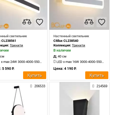
енный светильник
Настенный светильник
ux CL238561
Citilux CL238540
екция:
Тринити
Коллекция:
Тринити
личии
В наличии
 см
Д:
40 см
x max 24W 3000-4000-5500K 2400Lm
LED x max 16W 3000-4000-5500K 1500Lm
 5 590 Р.
Цена: 4 190 Р.
Купить
Купить
206533
214569