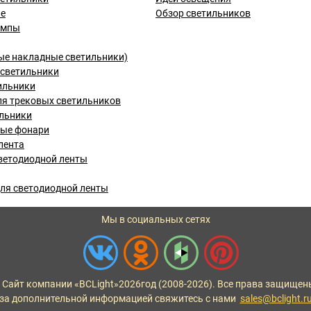
ые
Обзор светильников
ампы
ые накладные светильники)
светильники
ильники
я трековых светильников
льники
вые фонари
лента
ветодиодной ленты
ля светодиодной ленты
Мы в социальных сетях
 Сайт компании «BCLight»
2026
год (2008-2026). Все права защищен
за дополнительной информацией свяжитесь с нами
sales@bclight.r