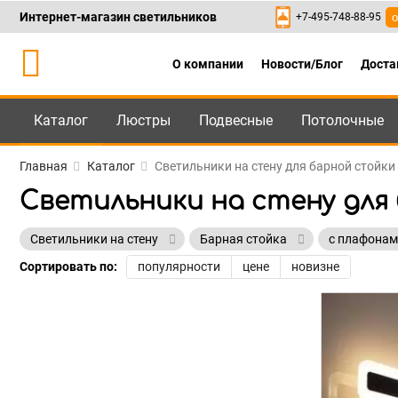
Интернет-магазин светильников
+7-495-748-88-95
о
О компании
Новости/Блог
Доста
Каталог
Люстры
Подвесные
Потолочные
Каталог
+7-495-748-88
Главная
Каталог
Светильники на стену для барной стойки
Светильники на стену для 
Светильники на стену
Барная стойка
с плафона
Сортировать по:
популярности
цене
новизне