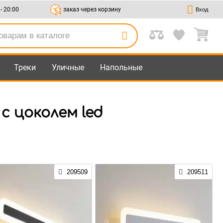
 - 20:00
заказ через корзину
Вход
Треки
Уличные
Напольные
с цоколем led
209509
209511