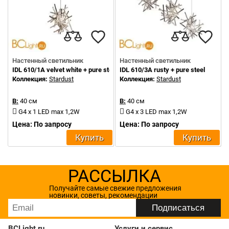
Настенный светильник
Настенный светильник
IDL 610/1A velvet white + pure steel
IDL 610/3A rusty + pure steel
Коллекция:
Stardust
Коллекция:
Stardust
В:
40 см
В:
40 см
G4 x 1 LED max 1,2W
G4 x 3 LED max 1,2W
Цена: По запросу
Цена: По запросу
Купить
Купить
РАССЫЛКА
Получайте самые свежие предложения
новинки, советы, рекомендации
BCLight.ru
Услуги и сервис