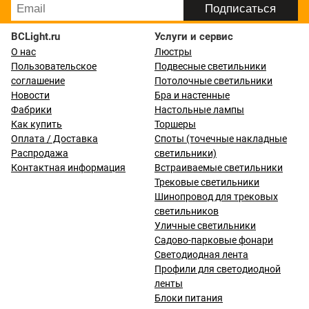
BCLight.ru
Услуги и сервис
О нас
Люстры
Пользовательское
Подвесные светильники
соглашение
Потолочные светильники
Новости
Бра и настенные
Фабрики
Настольные лампы
Как купить
Торшеры
Оплата / Доставка
Споты (точечные накладные
Распродажа
светильники)
Контактная информация
Встраиваемые светильники
Трековые светильники
Шинопровод для трековых
светильников
Уличные светильники
Садово-парковые фонари
Светодиодная лента
Профили для светодиодной
ленты
Блоки питания