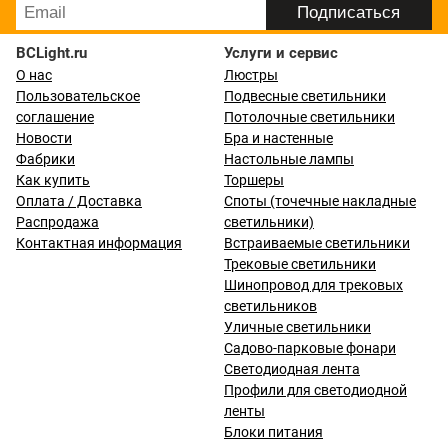
BCLight.ru
Услуги и сервис
О нас
Люстры
Пользовательское
Подвесные светильники
соглашение
Потолочные светильники
Новости
Бра и настенные
Фабрики
Настольные лампы
Как купить
Торшеры
Оплата / Доставка
Споты (точечные накладные
Распродажа
светильники)
Контактная информация
Встраиваемые светильники
Трековые светильники
Шинопровод для трековых
светильников
Уличные светильники
Садово-парковые фонари
Светодиодная лента
Профили для светодиодной
ленты
Блоки питания