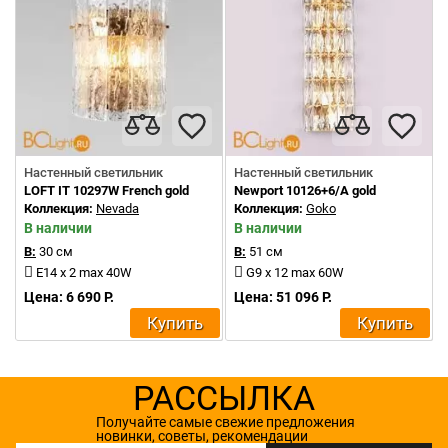
Настенный светильник
Настенный светильник
LOFT IT 10297W French gold
Newport 10126+6/A gold
Коллекция:
Nevada
Коллекция:
Goko
В наличии
В наличии
В:
30 см
В:
51 см
E14 x 2 max 40W
G9 x 12 max 60W
Цена: 6 690 Р.
Цена: 51 096 Р.
Купить
Купить
РАССЫЛКА
Получайте самые свежие предложения
новинки, советы, рекомендации