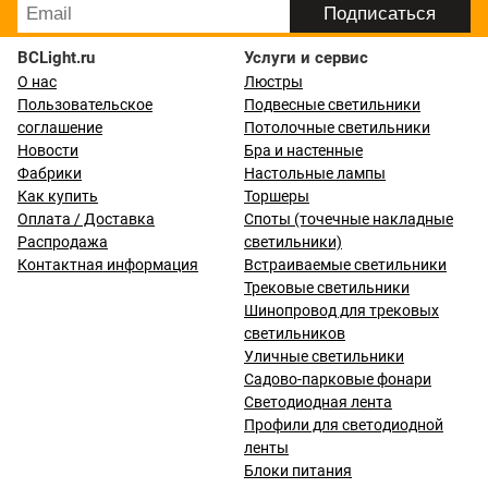
BCLight.ru
Услуги и сервис
О нас
Люстры
Пользовательское
Подвесные светильники
соглашение
Потолочные светильники
Новости
Бра и настенные
Фабрики
Настольные лампы
Как купить
Торшеры
Оплата / Доставка
Споты (точечные накладные
Распродажа
светильники)
Контактная информация
Встраиваемые светильники
Трековые светильники
Шинопровод для трековых
светильников
Уличные светильники
Садово-парковые фонари
Светодиодная лента
Профили для светодиодной
ленты
Блоки питания