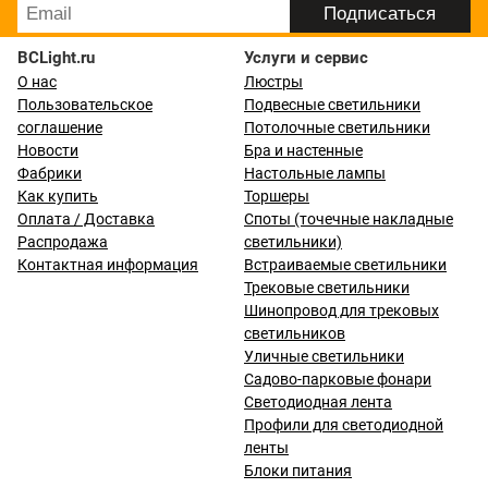
BCLight.ru
Услуги и сервис
О нас
Люстры
Пользовательское
Подвесные светильники
соглашение
Потолочные светильники
Новости
Бра и настенные
Фабрики
Настольные лампы
Как купить
Торшеры
Оплата / Доставка
Споты (точечные накладные
Распродажа
светильники)
Контактная информация
Встраиваемые светильники
Трековые светильники
Шинопровод для трековых
светильников
Уличные светильники
Садово-парковые фонари
Светодиодная лента
Профили для светодиодной
ленты
Блоки питания