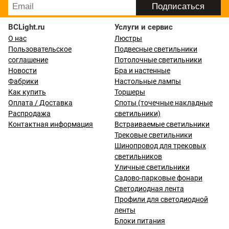
BCLight.ru
Услуги и сервис
О нас
Люстры
Пользовательское
Подвесные светильники
соглашение
Потолочные светильники
Новости
Бра и настенные
Фабрики
Настольные лампы
Как купить
Торшеры
Оплата / Доставка
Споты (точечные накладные
Распродажа
светильники)
Контактная информация
Встраиваемые светильники
Трековые светильники
Шинопровод для трековых
светильников
Уличные светильники
Садово-парковые фонари
Светодиодная лента
Профили для светодиодной
ленты
Блоки питания