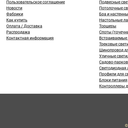
Пользовательское соглашение
Подвесные све
Новости
Потолочные с
Фабрики
Бра и настенн
Как купить
Настольные л
Оплата / Доставка
Торшеры
Распродажа
Споты (точечн
Контактная информация
Встраиваемые 
Трековые свет
Шинопровод дл
Уличные свети
Садово-парко
Светодиодная 
Профили для с
Блоки питания
Контроллеры д
©