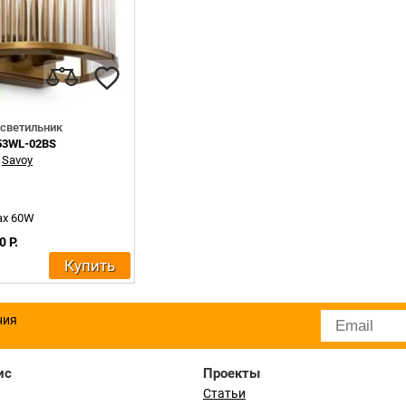
светильник
53WL-02BS
:
Savoy
ax 60W
0 Р.
Купить
ния
ис
Проекты
Статьи