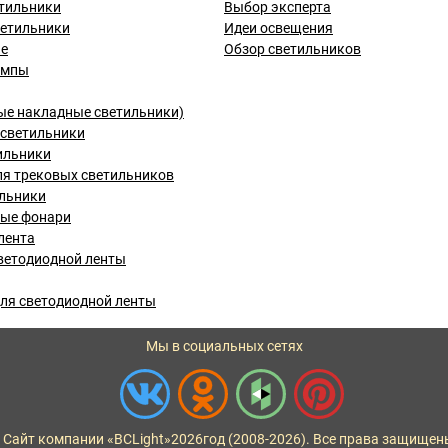
тильники
Выбор эксперта
ветильники
Идеи освещения
ые
Обзор светильников
ампы
ые накладные светильники)
светильники
ильники
я трековых светильников
льники
вые фонари
лента
ветодиодной ленты
ля светодиодной ленты
Мы в социальных сетях
 Сайт компании «BCLight»
2026
год (2008-2026). Все права защищен