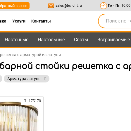
братный звонок
sales@bclight.ru
Пн - Пт
: 10:00
вка
Услуги
Контакты
Настенные
Настольные
Споты
Встраиваемые
-95
,
8-800-550-95-45
sales@bclight.ru
 решетка с арматурой из латуни
 барной стойки решетка с 
Арматура латунь
175170