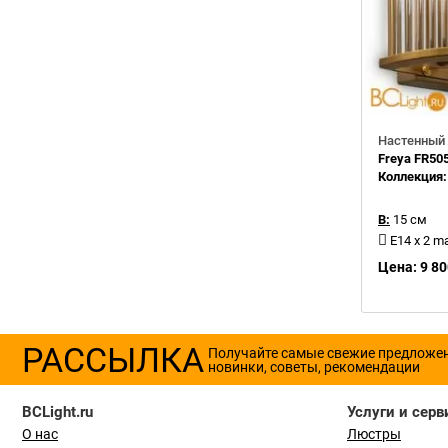
Настенный 
Freya FR50
Коллекция
В:
15 см
E14 x 2 m
Цена: 9 80
РАССЫЛКА
Получайте самые свежие предложе
новинки, советы, рекомендации
BCLight.ru
Услуги и серв
О нас
Люстры