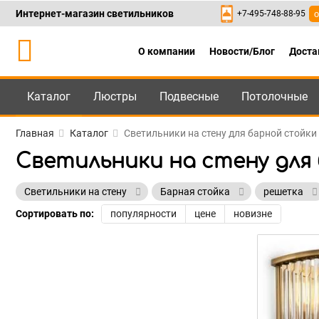
Интернет-магазин светильников
+7-495-748-88-95
о
О компании
Новости/Блог
Доста
Каталог
Люстры
Подвесные
Потолочные
Каталог
+7-495-748-88
Главная
Каталог
Светильники на стену для барной стойки
Светильники на стену для
Светильники на стену
Барная стойка
решетка
Сортировать по:
популярности
цене
новизне