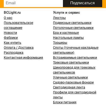
BCLight.ru
Услуги и сервис
О нас
Люстры
Пользовательское
Подвесные светильники
соглашение
Потолочные светильники
Новости
Бра и настенные
Фабрики
Настольные лампы
Как купить
Торшеры
Оплата / Доставка
Споты (точечные накладные
Распродажа
светильники)
Контактная информация
Встраиваемые светильники
Трековые светильники
Шинопровод для трековых
светильников
Уличные светильники
Садово-парковые фонари
Светодиодная лента
Профили для светодиодной
ленты
Блоки питания