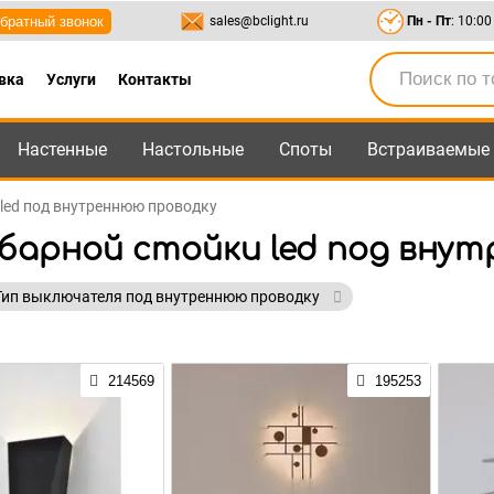
братный звонок
sales@bclight.ru
Пн - Пт
: 10:00
вка
Услуги
Контакты
Настенные
Настольные
Споты
Встраиваемые
-95
,
8-800-550-95-45
sales@bclight.ru
 led под внутреннюю проводку
 барной стойки led под вну
Тип выключателя под внутреннюю проводку
214569
195253