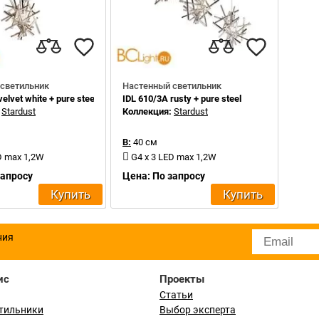
светильник
Настенный светильник
elvet white + pure steel
IDL 610/3A rusty + pure steel
:
Stardust
Коллекция:
Stardust
В:
40 см
D max 1,2W
G4 x 3 LED max 1,2W
запросу
Цена: По запросу
Купить
Купить
ния
ис
Проекты
Статьи
тильники
Выбор эксперта