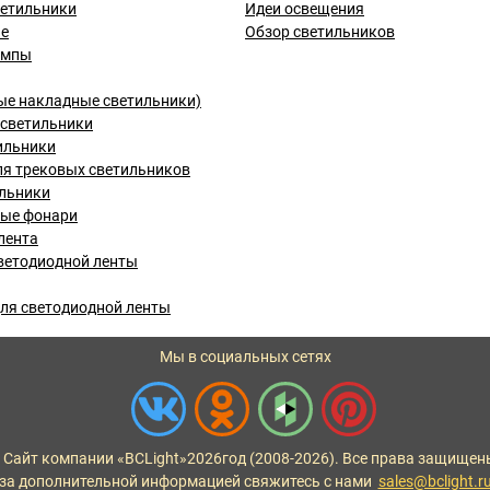
ветильники
Идеи освещения
ые
Обзор светильников
ампы
ые накладные светильники)
светильники
ильники
я трековых светильников
льники
вые фонари
лента
ветодиодной ленты
ля светодиодной ленты
Мы в социальных сетях
 Сайт компании «BCLight»
2026
год (2008-2026). Все права защищен
за дополнительной информацией свяжитесь с нами
sales@bclight.r