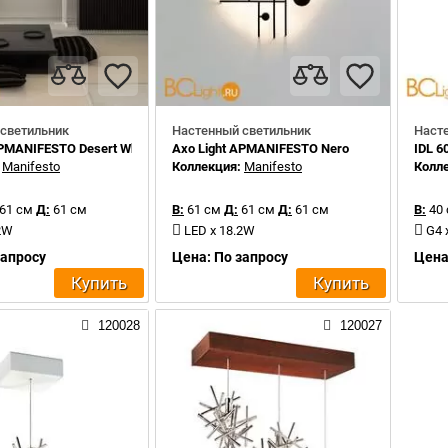
светильник
Настенный светильник
Наст
APMANIFESTO Desert White
Axo Light APMANIFESTO Nero
IDL 6
:
Manifesto
Коллекция:
Manifesto
Колл
61 см
Д:
61 см
В:
61 см
Д:
61 см
Д:
61 см
В:
40
.2W
LED x 18.2W
G4 
запросу
Цена: По запросу
Цена
Купить
Купить
120028
120027