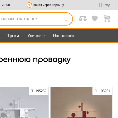
 - 20:00
заказ через корзину
Вход
Треки
Уличные
Напольные
треннюю проводку
195252
195251