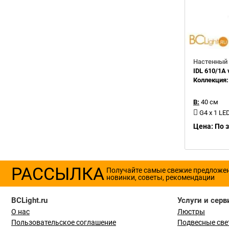
Настенный 
IDL 610/1A v
Коллекция
В:
40 см
G4 x 1 LE
Цена: По 
РАССЫЛКА
Получайте самые свежие предложе
новинки, советы, рекомендации
BCLight.ru
Услуги и серв
О нас
Люстры
Пользовательское соглашение
Подвесные све