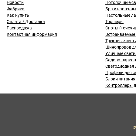
Новости
Потолочные с
Фабрики
Бра и настенн
Как купить
Настольные л
Оплата / Доставка
Торшеры
Распродажа
Споты (точечн
Контактная информация
Встраиваемые 
Трековые свет
Шинопровод дл
Уличные свети
Садово-парко
Светодиодная 
Профили для с
Блоки питания
Контроллеры д
©