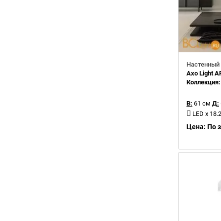
Настенный 
Axo Light 
Коллекция
В:
61 см
Д:
LED x 18
Цена: По 