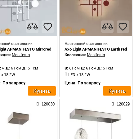
енный светильник
Настенный светильник
ight APMANIFESTO Mirrored steel
Axo Light APMANIFESTO Earth red
екция:
Manifesto
Коллекция:
Manifesto
 см
Д:
61 см
Д:
61 см
В:
61 см
Д:
61 см
Д:
61 см
 x 18.2W
LED x 18.2W
: По запросу
Цена: По запросу
Купить
Купить
120030
120029