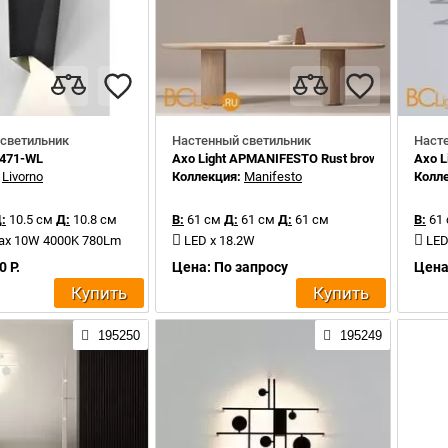
светильник
Настенный светильник
Наст
0471-WL
Axo Light APMANIFESTO Rust brown
Axo L
:
Livorno
Коллекция:
Manifesto
Колл
:
10.5 см
Д:
10.8 см
В:
61 см
Д:
61 см
Д:
61 см
В:
61
max 10W 4000K 780Lm
LED x 18.2W
LED
0 Р.
Цена: По запросу
Цена
Купить
Купить
195250
195249