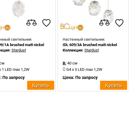
енный светильник
Настенный светильник
09/1A brushed matt nickel
IDL 609/3A brushed matt nickel
екция:
Stardust
Коллекция:
Stardust
 см
В:
40 см
x 1 LED max 1,2W
G4 x 3 LED max 1,2W
: По запросу
Цена: По запросу
Купить
Купить