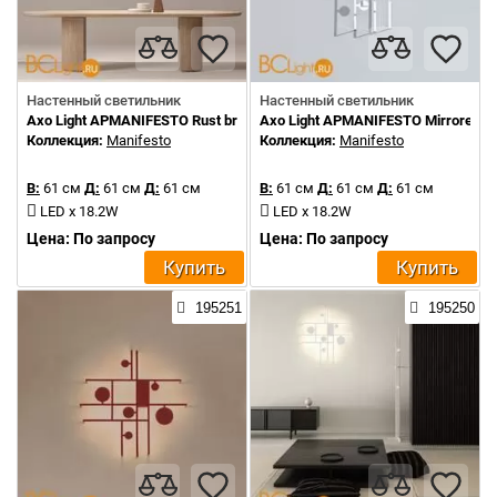
Настенный светильник
Настенный светильник
Axo Light APMANIFESTO Rust brown
Axo Light APMANIFESTO Mirrored st
Коллекция:
Manifesto
Коллекция:
Manifesto
В:
61 см
Д:
61 см
Д:
61 см
В:
61 см
Д:
61 см
Д:
61 см
LED x 18.2W
LED x 18.2W
Цена: По запросу
Цена: По запросу
Купить
Купить
195251
195250