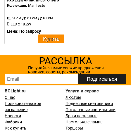
Axo Light APMANIFESTO Nero
Коллекция:
Manifesto
В:
61 см
Д:
61 см
Д:
61 см
LED x 18.2W
Цена: По запросу
Купить
РАССЫЛКА
Получайте самые свежие предложения
новинки, советы, рекомендации
BCLight.ru
Услуги и сервис
О нас
Люстры
Пользовательское
Подвесные светильники
соглашение
Потолочные светильники
Новости
Бра и настенные
Фабрики
Настольные лампы
Как купить
Торшеры