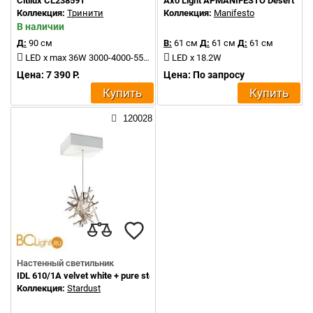
Citilux CL238591
Axo Light APMANIFESTO Desert Whi
Коллекция:
Тринити
Коллекция:
Manifesto
В наличии
Д:
90 см
В:
61 см
Д:
61 см
Д:
61 см
LED x max 36W 3000-4000-5500K 4000Lm
LED x 18.2W
Цена: 7 390 Р.
Цена: По запросу
Купить
Купить
120028
Настенный светильник
IDL 610/1A velvet white + pure steel
Коллекция:
Stardust