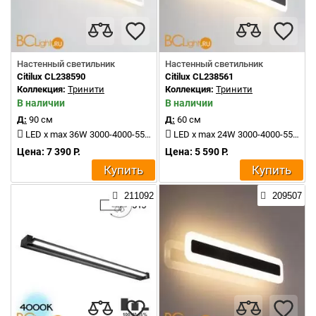
Настенный светильник
Настенный светильник
Citilux CL238590
Citilux CL238561
Коллекция:
Тринити
Коллекция:
Тринити
В наличии
В наличии
Д:
90 см
Д:
60 см
LED x max 36W 3000-4000-5500K 4000Lm
LED x max 24W 3000-4000-5500K 2400Lm
Цена: 7 390 Р.
Цена: 5 590 Р.
Купить
Купить
211092
209507