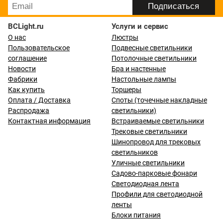
BCLight.ru
Услуги и сервис
О нас
Люстры
Пользовательское
Подвесные светильники
соглашение
Потолочные светильники
Новости
Бра и настенные
Фабрики
Настольные лампы
Как купить
Торшеры
Оплата / Доставка
Споты (точечные накладные
Распродажа
светильники)
Контактная информация
Встраиваемые светильники
Трековые светильники
Шинопровод для трековых
светильников
Уличные светильники
Садово-парковые фонари
Светодиодная лента
Профили для светодиодной
ленты
Блоки питания