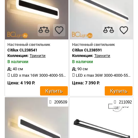
Настенный светильник
Настенный светильник
Citilux CL238541
Citilux CL238591
Коллекция:
Тринити
Коллекция:
Тринити
В наличии
В наличии
Д:
40 см
Д:
90 см
LED x max 16W 3000-4000-5500K 1500Lm
LED x max 36W 3000-4000-5500K 4000Lm
Цена: 4 190 Р.
Цена: 7 390 Р.
Купить
Купить
209509
211092