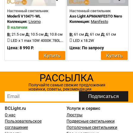
Настенный светильник
Настенный светильник
Moderli V10471-WL
Axo Light APMANIFESTO Nero
Коллекция:
Livorno
Коллекция:
Manifesto
В наличии
В:
21.5 см
Д:
10.5 см
Д:
10.8 см
В:
61 см
Д:
61 см
Д:
61 см
LED x 1 max 10W 4000K 780Lm
LED x 18.2W
Цена: 8 990 Р.
Цена: По запросу
Купить
Купить
РАССЫЛКА
Получайте самые свежие предложения
новинки, советы, рекомендации
BCLight.ru
Услуги и сервис
О нас
Люстры
Пользовательское
Подвесные светильники
соглашение
Потолочные светильники