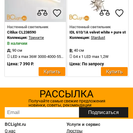
Настенный светильник
Настенный светильник
Citilux CL238590
IDL 610/1A velvet white + pure steel
Коллекция:
Тринити
Коллекция:
Stardust
В наличии
Д:
90 см
В:
40 см
LED x max 36W 3000-4000-5500K 4000Lm
G4 x 1 LED max 1,2W
Цена: 7 390 Р.
Цена: По запросу
Купить
Купить
РАССЫЛКА
Получайте самые свежие предложения
новинки, советы, рекомендации
BCLight.ru
Услуги и сервис
О нас
Люстры