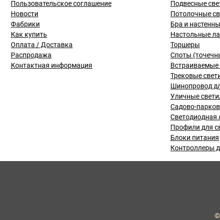
Пользовательское соглашение
Подвесные све
Новости
Потолочные с
Фабрики
Бра и настенн
Как купить
Настольные л
Оплата / Доставка
Торшеры
Распродажа
Споты (точечн
Контактная информация
Встраиваемые 
Трековые свет
Шинопровод дл
Уличные свети
Садово-парко
Светодиодная 
Профили для с
Блоки питания
Контроллеры д
©