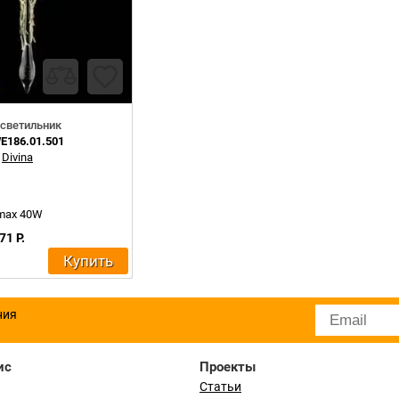
светильник
E186.01.501
:
Divina
 max 40W
71 Р.
Купить
ния
ис
Проекты
Статьи