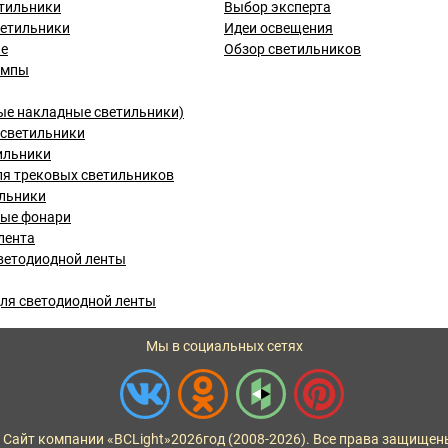
тильники
Выбор эксперта
ветильники
Идеи освещения
ые
Обзор светильников
ампы
ые накладные светильники)
светильники
ильники
я трековых светильников
льники
вые фонари
лента
ветодиодной ленты
ля светодиодной ленты
Мы в социальных сетях
 Сайт компании «BCLight»
2026
год (2008-2026). Все права защищен