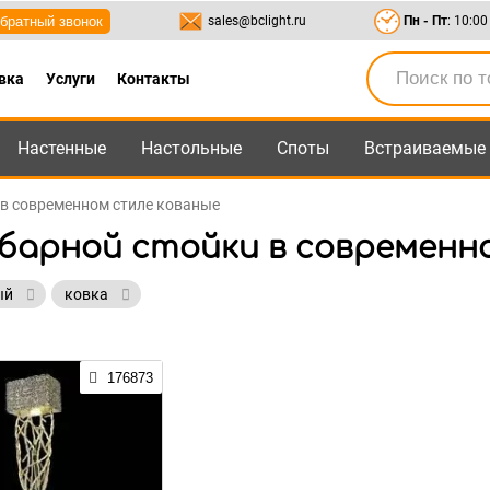
братный звонок
sales@bclight.ru
Пн - Пт
: 10:00
вка
Услуги
Контакты
Настенные
Настольные
Споты
Встраиваемые
-95
,
8-800-550-95-45
sales@bclight.ru
 в современном стиле кованые
 барной стойки в современн
ый
ковка
176873