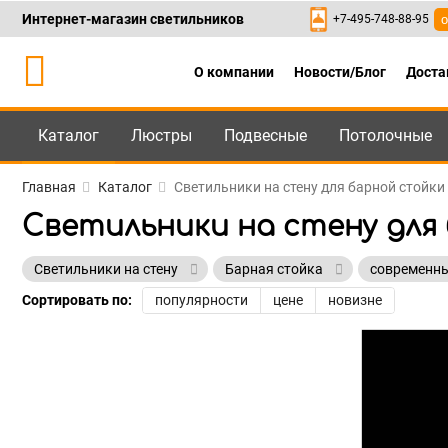
Интернет-магазин светильников
+7-495-748-88-95
о
О компании
Новости/Блог
Доста
Каталог
Люстры
Подвесные
Потолочные
Каталог
+7-495-748-88
Главная
Каталог
Светильники на стену для барной стойки
Светильники на стену для
Светильники на стену
Барная стойка
современн
Сортировать по:
популярности
цене
новизне