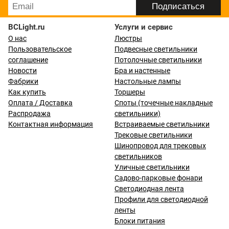
BCLight.ru
Услуги и сервис
О нас
Люстры
Пользовательское
Подвесные светильники
соглашение
Потолочные светильники
Новости
Бра и настенные
Фабрики
Настольные лампы
Как купить
Торшеры
Оплата / Доставка
Споты (точечные накладные
Распродажа
светильники)
Контактная информация
Встраиваемые светильники
Трековые светильники
Шинопровод для трековых
светильников
Уличные светильники
Садово-парковые фонари
Светодиодная лента
Профили для светодиодной
ленты
Блоки питания