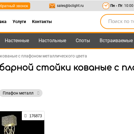
братный звонок
sales@bclight.ru
Пн - Пт
: 10:00
вка
Услуги
Контакты
Настенные
Настольные
Споты
Встраиваемые
-95
,
8-800-550-95-45
sales@bclight.ru
и кованые с плафоном металлического цвета
 барной стойки кованые с п
Плафон металл
176873