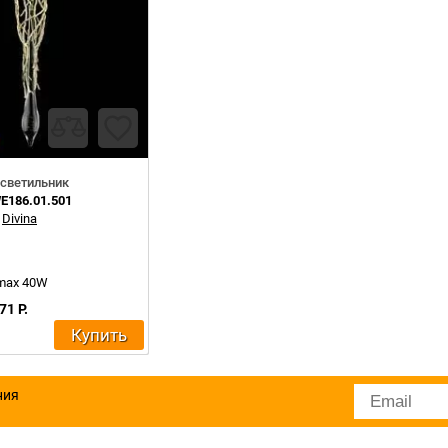
светильник
E186.01.501
:
Divina
 max 40W
71 Р.
Купить
ния