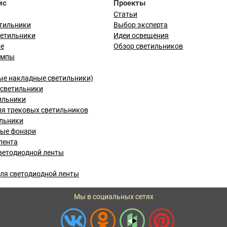
ис
Проекты
Статьи
тильники
Выбор эксперта
ветильники
Идеи освещения
ые
Обзор светильников
ампы
ые накладные светильники)
светильники
ильники
я трековых светильников
льники
вые фонари
лента
ветодиодной ленты
ля светодиодной ленты
Мы в социальных сетях