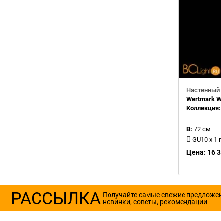
Настенный 
Wertmark W
Коллекция
В:
72 см
GU10 x 1
Цена: 16 3
РАССЫЛКА
Получайте самые свежие предложе
новинки, советы, рекомендации