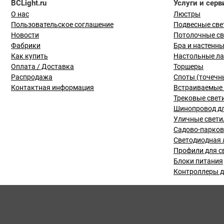
BCLight.ru
Услуги и серв
О нас
Люстры
Пользовательское соглашение
Подвесные све
Новости
Потолочные с
Фабрики
Бра и настенн
Как купить
Настольные л
Оплата / Доставка
Торшеры
Распродажа
Споты (точечн
Контактная информация
Встраиваемые 
Трековые свет
Шинопровод дл
Уличные свети
Садово-парко
Светодиодная 
Профили для с
Блоки питания
Контроллеры д