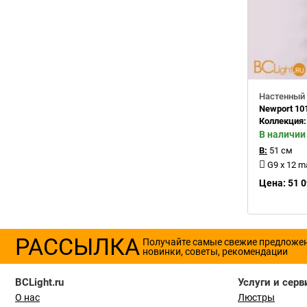
Настенный 
Newport 10
Коллекция
В наличии
В:
51 см
G9 x 12 
Цена: 51 0
РАССЫЛКА
Получайте самые свежие предложе
новинки, советы, рекомендации
BCLight.ru
Услуги и серв
О нас
Люстры