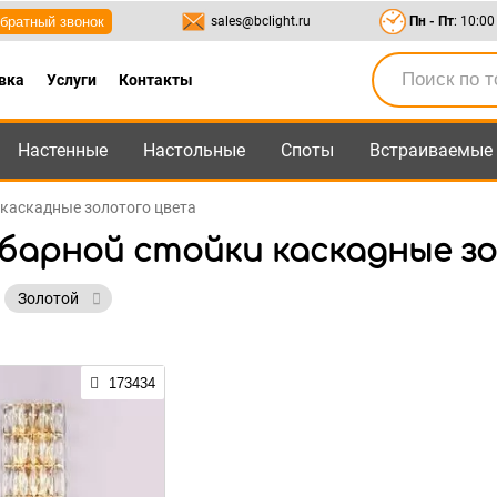
братный звонок
sales@bclight.ru
Пн - Пт
: 10:00
вка
Услуги
Контакты
Настенные
Настольные
Споты
Встраиваемые
-95
,
8-800-550-95-45
sales@bclight.ru
 каскадные золотого цвета
 барной стойки каскадные з
Золотой
173434