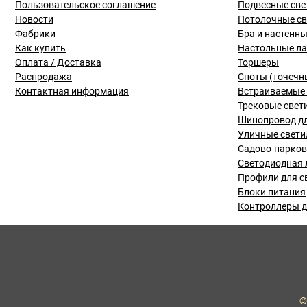
Пользовательское соглашение
Подвесные све
Новости
Потолочные с
Фабрики
Бра и настенн
Как купить
Настольные л
Оплата / Доставка
Торшеры
Распродажа
Споты (точечн
Контактная информация
Встраиваемые 
Трековые свет
Шинопровод дл
Уличные свети
Садово-парко
Светодиодная 
Профили для с
Блоки питания
Контроллеры д
©