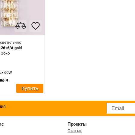
светильник
126+6/A gold
:
Goko
max 60W
96 Р.
Купить
ния
ис
Проекты
Статьи