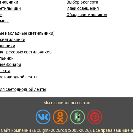
тильники
Выбор эксперта
ветильники
Идеи освещения
ые
Обзор светильников
ампы
ые накладные светильники)
светильники
ильники
я трековых светильников
льники
вые фонари
лента
ветодиодной ленты
ля светодиодной ленты
Мы в социальных сетях
 Сайт компании «BCLight»
2026
год (2008-2026). Все права защищен