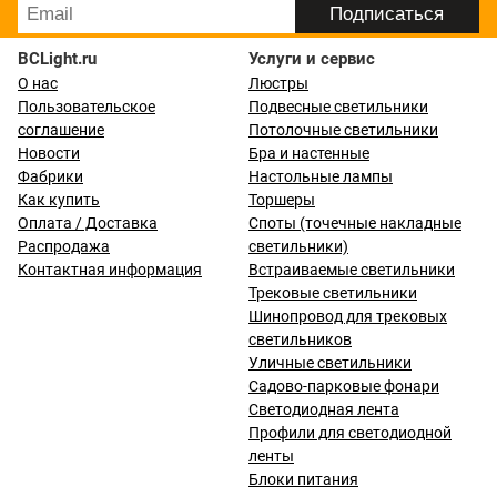
BCLight.ru
Услуги и сервис
О нас
Люстры
Пользовательское
Подвесные светильники
соглашение
Потолочные светильники
Новости
Бра и настенные
Фабрики
Настольные лампы
Как купить
Торшеры
Оплата / Доставка
Споты (точечные накладные
Распродажа
светильники)
Контактная информация
Встраиваемые светильники
Трековые светильники
Шинопровод для трековых
светильников
Уличные светильники
Садово-парковые фонари
Светодиодная лента
Профили для светодиодной
ленты
Блоки питания