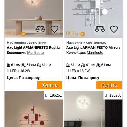
Настенный светильник
Настенный светильник
Axo Light APMANIFESTO Rust brown
Axo Light APMANIFESTO Mirrored st
Коллекция:
Manifesto
Коллекция:
Manifesto
В:
61 см
Д:
61 см
Д:
61 см
В:
61 см
Д:
61 см
Д:
61 см
LED x 18.2W
LED x 18.2W
Цена: По запросу
Цена: По запросу
Купить
Купить
195251
195250