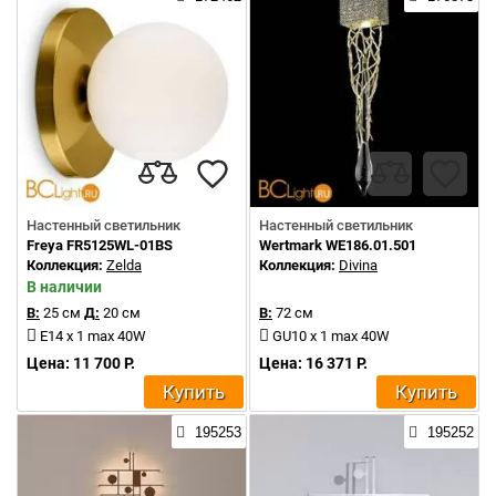
Настенный светильник
Настенный светильник
Freya FR5125WL-01BS
Wertmark WE186.01.501
Коллекция:
Zelda
Коллекция:
Divina
В наличии
В:
25 см
Д:
20 см
В:
72 см
E14 x 1 max 40W
GU10 x 1 max 40W
Цена: 11 700 Р.
Цена: 16 371 Р.
Купить
Купить
195253
195252