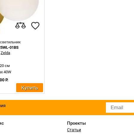
светильник
25WL-01BS
:
Zelda
20 см
ax 40W
00 Р.
Купить
ния
ис
Проекты
Статьи