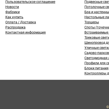
Пользовательское соглашение
Подвесные све
Новости
Потолочные с
Фабрики
Бра и настенн
Как купить
Настольные л
Оплата / Доставка
Торшеры
Распродажа
Споты (точечн
Контактная информация
Встраиваемые 
Трековые свет
Шинопровод дл
Уличные свети
Садово-парко
Светодиодная 
Профили для с
Блоки питания
Контроллеры д
©