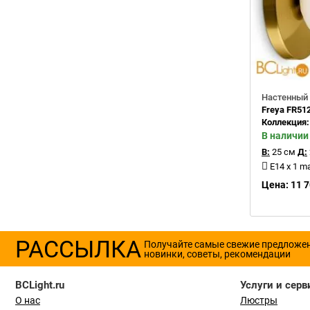
Настенный 
Freya FR51
Коллекция
В наличии
В:
25 см
Д:
E14 x 1 m
Цена: 11 7
РАССЫЛКА
Получайте самые свежие предложе
новинки, советы, рекомендации
BCLight.ru
Услуги и серв
О нас
Люстры