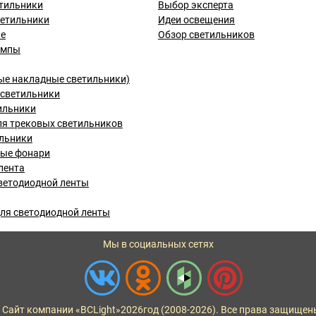
тильники
Выбор эксперта
ветильники
Идеи освещения
ые
Обзор светильников
ампы
ые накладные светильники)
светильники
ильники
я трековых светильников
льники
вые фонари
лента
ветодиодной ленты
ля светодиодной ленты
Мы в социальных сетях
 Сайт компании «BCLight»
2026
год (2008-2026). Все права защищен