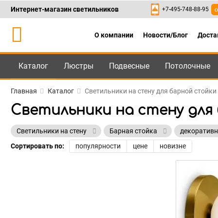
Интернет-магазин светильников
+7-495-748-88-95
о
О компании
Новости/Блог
Доста
Каталог
Люстры
Подвесные
Потолочные
Каталог
+7-495-748-88
Главная
Каталог
Светильники на стену для барной стойки
Светильники на стену для
Светильники на стену
Барная стойка
декоратив
Сортировать по:
популярности
цене
новизне